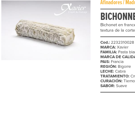
Afinadores / Mad
BICHONN
Bichonet en francé
textura de la cor
Cod.:
2232310028
MARCA:
Xavier
FAMILIA:
Pasta bla
MARCA DE CALID
PAIS:
Francia
REGIÓN:
Bigorre
LECHE:
Cabra
TRATAMIENTO:
Cr
CURACIÓN:
Tierno
SABOR:
Suave