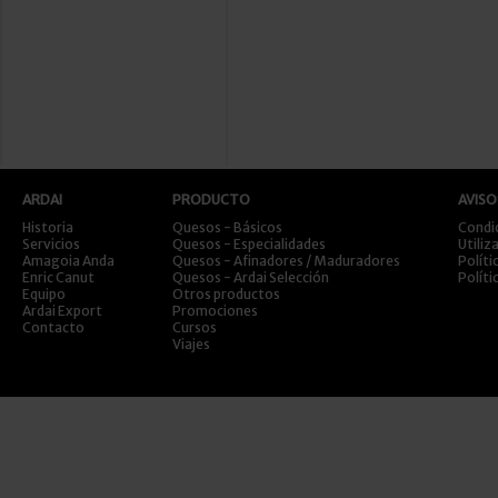
ARDAI
PRODUCTO
AVISO
Historia
Quesos - Básicos
Condi
Servicios
Quesos - Especialidades
Utiliz
Amagoia Anda
Quesos - Afinadores / Maduradores
Políti
Enric Canut
Quesos - Ardai Selección
Políti
Equipo
Otros productos
Ardai Export
Promociones
Contacto
Cursos
Viajes