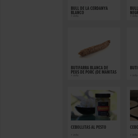
BULL DE LA CERDANYA
BULL
BLANCO
NEG
+ info
+ info
BUTIFARRA BLANCA DE
BUTI
PEUS DE PORC (DE MANITAS
DE CERDO)
+ info
+ info
CEBOLLITAS AL PESTO
CEBO
+ info
+ info