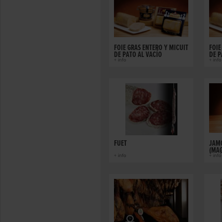
FOIE GRAS ENTERO Y MICUIT
FOIE
DE PATO AL VACÍO
DE P
VIDR
+ info
+ info
FUET
JAM
(MAG
VAC
+ info
+ info