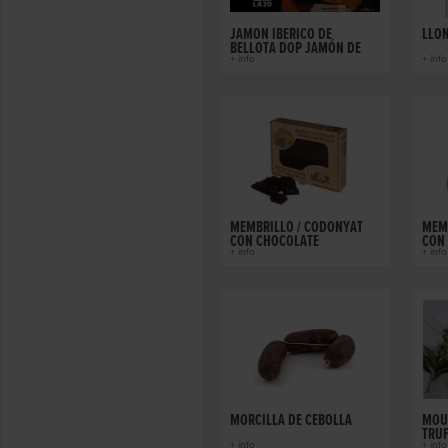
JAMÓN IBÉRICO DE
LLON
BELLOTA DOP JAMÓN DE
HUELVA
+ info
+ info
MEMBRILLO / CODONYAT
MEM
CON CHOCOLATE
CON
+ info
+ info
MORCILLA DE CEBOLLA
MOUS
TRU
+ info
+ info