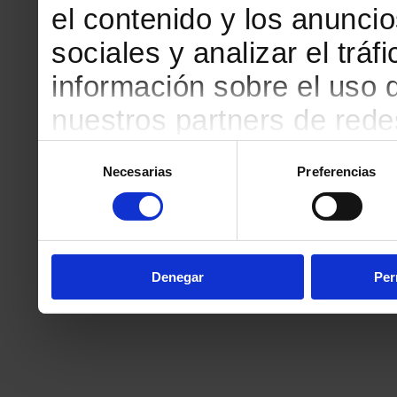
el contenido y los anuncio
sociales y analizar el tr
información sobre el uso 
nuestros partners de redes
web, quienes pueden comb
Selección
Necesarias
Preferencias
de
que les haya proporciona
consentimiento
partir del uso que haya h
Denegar
Per