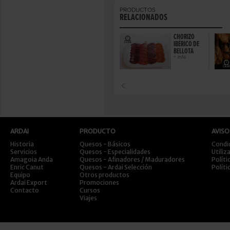
PRODUCTOS
RELACIONADOS
CHORIZO
IBÉRICO DE
BELLOTA
+ info
ARDAI
PRODUCTO
AVISO
Historia
Quesos - Básicos
Condi
Servicios
Quesos - Especialidades
Utiliz
Amagoia Anda
Quesos - Afinadores / Maduradores
Políti
Enric Canut
Quesos - Ardai Selección
Políti
Equipo
Otros productos
Ardai Export
Promociones
Contacto
Cursos
Viajes