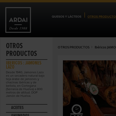
QUESOS Y LÁCTEOS
OTROS PRODUCTO
OTROS
OTROS PRODUCTOS
Ibéricos
JAMO
PRODUCTOS
IBÉRICOS : JAMONES
LAZO
Desde 1940, Jamones Lazo
es un secadero natural bajo
teja árabe de jamones y
chacinas ibéricas y de
bellota, en Cortegana
(Serranía de Huelva) a 800
metros de altitud. DOP
Jamón de Huelva.
ACEITES
AHUMADOS