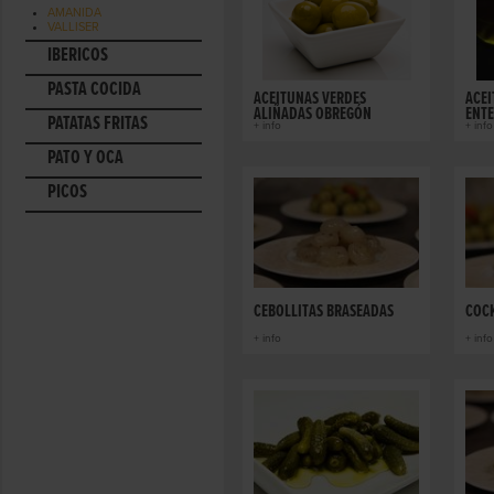
AMANIDA
VALLISER
IBÉRICOS
PASTA COCIDA
ACEITUNAS VERDES
ACEI
ALIÑADAS OBREGÓN
ENT
PATATAS FRITAS
+ info
+ info
PATO Y OCA
PICOS
CEBOLLITAS BRASEADAS
COCK
+ info
+ info