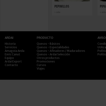
PEPINILLOS
PIPA
+ info
+ info
ARDAI
PRODUCTO
AVISO
Historia
Quesos - Básicos
Condi
Servicios
Quesos - Especialidades
Utiliz
Amagoia Anda
Quesos - Afinadores / Maduradores
Políti
Enric Canut
Quesos - Ardai Selección
Políti
Equipo
Otros productos
Ardai Export
Promociones
Contacto
Cursos
Viajes