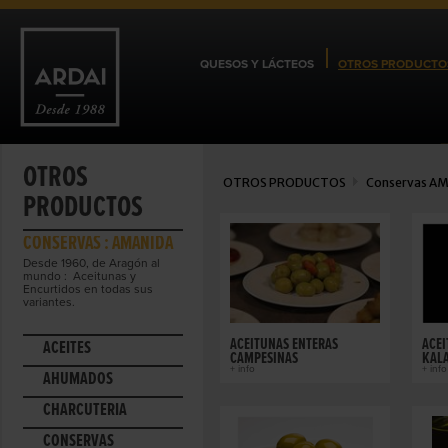
QUESOS Y LÁCTEOS
OTROS PRODUCTO
OTROS
OTROS PRODUCTOS
Conservas
AM
PRODUCTOS
CONSERVAS : AMANIDA
Desde 1960, de Aragón al
mundo : Aceitunas y
Encurtidos en todas sus
variantes.
ACEITUNAS ENTERAS
ACEI
ACEITES
CAMPESINAS
KAL
+ info
+ info
AHUMADOS
CHARCUTERÍA
CONSERVAS