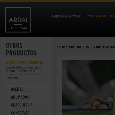
QUESOS Y LÁCTEOS
OTROS PRODUCTO
OTROS
OTROS PRODUCTOS
Conservas
AM
PRODUCTOS
CONSERVAS : AMANIDA
Desde 1960, de Aragón al
mundo : Aceitunas y
Encurtidos en todas sus
variantes.
ACEITES
AHUMADOS
CHARCUTERÍA
CONSERVAS