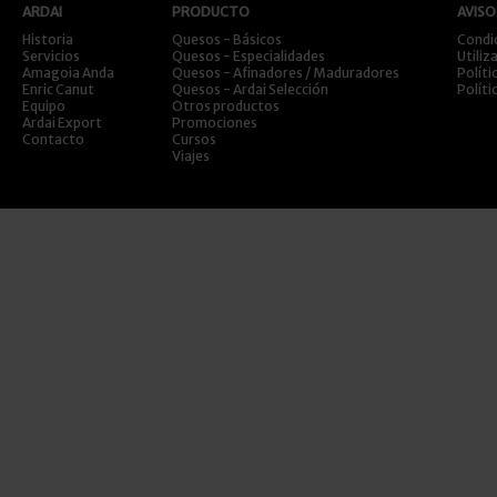
ARDAI
PRODUCTO
AVISO
Historia
Quesos - Básicos
Condi
Servicios
Quesos - Especialidades
Utiliz
Amagoia Anda
Quesos - Afinadores / Maduradores
Políti
Enric Canut
Quesos - Ardai Selección
Políti
Equipo
Otros productos
Ardai Export
Promociones
Contacto
Cursos
Viajes