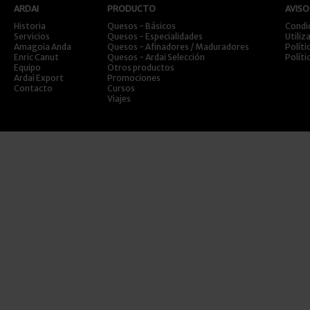
ARDAI
PRODUCTO
AVISO
Historia
Quesos - Básicos
Condi
Servicios
Quesos - Especialidades
Utiliz
Amagoia Anda
Quesos - Afinadores / Maduradores
Políti
Enric Canut
Quesos - Ardai Selección
Políti
Equipo
Otros productos
Ardai Export
Promociones
Contacto
Cursos
Viajes