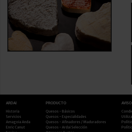
ARDAI
PRODUCTO
AVISO
Historia
Quesos - Básicos
Condi
Servicios
Quesos - Especialidades
Utiliz
Amagoia Anda
Quesos - Afinadores / Maduradores
Políti
Enric Canut
Quesos - Ardai Selección
Políti