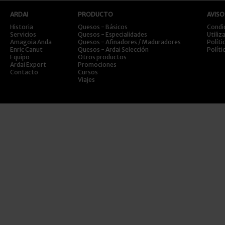
ARDAI
PRODUCTO
AVISO
Historia
Quesos - Básicos
Condi
Servicios
Quesos - Especialidades
Utiliz
Amagoia Anda
Quesos - Afinadores / Maduradores
Políti
Enric Canut
Quesos - Ardai Selección
Políti
Equipo
Otros productos
Ardai Export
Promociones
Contacto
Cursos
Viajes