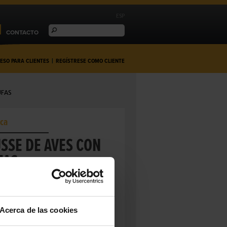
ESP
CONTACTO
ESO PARA CLIENTES
|
REGÍSTRESE COMO CLIENTE
UFAS
Oca
SSE DE AVES CON
FAS
 de los hígados de aves, cortados
 con una textura untuosa y aromatizado
 negra (3% de Tuber Indicum) y oporto
Acerca de las cookies
8300037