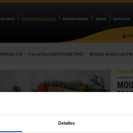
LÁCTEOS
OTROS PRODUCTOS
PROMOCIONES
ARDAI
NOTICIAS
ACC
 PRODUCTOS
Pato y Oca
CHARCUTERIE THIOL
MOUSSE de AVES con TR
Pato y 
MOU
TRU
La finura
finísimos
con trufa
(3%).
Detalles
Cod.:
883