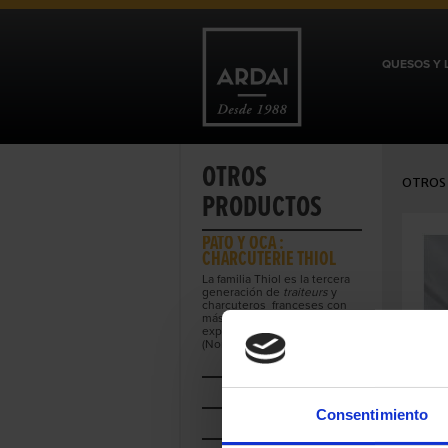
QUESOS Y 
OTROS
OTROS
PRODUCTOS
PATO Y OCA :
CHARCUTERIE THIOL
La familia Thiol es la tercera
generación de
traiteurs
y
charcuteros franceses con
más de 100 años de
experiencia en Mayenne
(Normandía).
ACEITES
Consentimiento
AHUMADOS