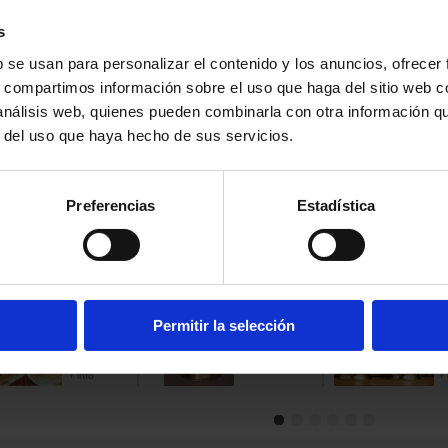
MARCA:
C
MARCA D
PAIS:
Fran
s
REGIÓN:
SABOR:
S
b se usan para personalizar el contenido y los anuncios, ofrecer
CADUCID
s, compartimos información sobre el uso que haga del sitio web 
PRESENT
 análisis web, quienes pueden combinarla con otra información q
Forma:
Te
Peso:
1,3 
r del uso que haya hecho de sus servicios.
Caja:
3 un
Preferencias
Estadística
UCTOS
CIONADOS
BLOC DE
BLOC DE
B
Permitir la selección
FOIE GRAS
FOIE GRAS
F
DE OCA EN
DE PATO
D
TROZOS 30%
+ info
G
+ info
+ 