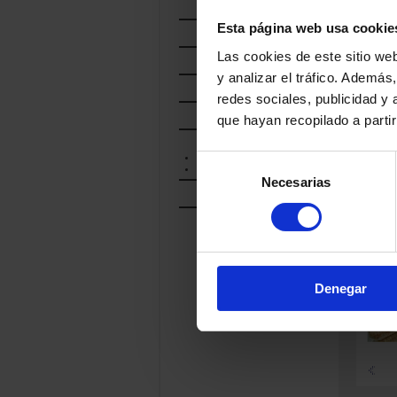
CHARCUTERÍA
Esta página web usa cookie
CONSERVAS
Las cookies de este sitio we
IBÉRICOS
y analizar el tráfico. Ademá
PASTA COCIDA
redes sociales, publicidad y
PATATAS FRITAS
que hayan recopilado a parti
PATO Y OCA
CHARCUTERIE THIOL
Selección
ERROTAZAR
Necesarias
de
PICOS
consentimiento
PROD
RELA
Denegar