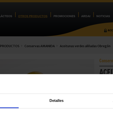
LÁCTEOS
OTROS PRODUCTOS
PROMOCIONES
ARDAI
NOTICIAS
ACC
 PRODUCTOS
Conservas
AMANIDA
Aceitunas verdes aliñadas Obregón
Conserv
ACE
ALI
Aceitunas
hueso, en
Detalles
Cod.:
882
MARCA:
A
MARCA D
PAIS:
Esp