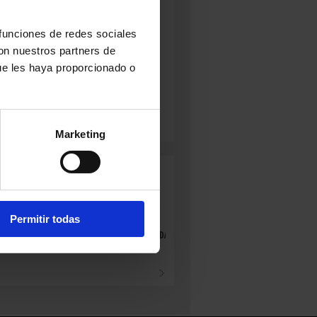
Aragón
uave
AD:
4 años
 funciones de redes sociales
ACIÓN:
con nuestros partners de
ta
ue les haya proporcionado o
s de peso neto
 de 4 latas
Marketing
CEITUNAS
ACEITUNAS
ACEITUNAS
ERDES
VERDES
VERDES
Permitir todas
LIÑADAS
ALIÑADAS
ENTERAS
info
DESHUESADAS
+ info
+ info