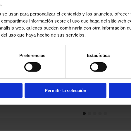
REGIÓN:
s
SABOR:
S
CADUCID
b se usan para personalizar el contenido y los anuncios, ofrecer
PRESENT
s, compartimos información sobre el uso que haga del sitio web 
Forma:
La
 análisis web, quienes pueden combinarla con otra información q
Peso:
4 kg
Caja:
Caja
r del uso que haya hecho de sus servicios.
Preferencias
Estadística
UCTOS
CIONADOS
ACEITUNAS
ACEITUNAS
A
ENTERAS
NEGRAS
V
Permitir la selección
CAMPESINAS
KALAMATA
A
+ info
ALIÑADAS
+ 
+ info