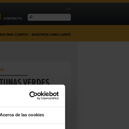
ESP
CONTACTO
ESO PARA CLIENTES
|
REGÍSTRESE COMO CLIENTE
as
ITUNAS VERDES
ÑADAS OBREGÓN
 verdes de la variedad Gordal Reina con
curtidas y en salmuera ligera.
Acerca de las cookies
8200034
MANIDA
E CALIDAD:
Artesano
aña