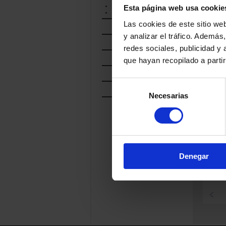
AMANIDA
Esta página web usa cookie
VALLISER
Las cookies de este sitio we
IBÉRICOS
y analizar el tráfico. Ademá
PASTA COCIDA
redes sociales, publicidad y
PATATAS FRITAS
que hayan recopilado a parti
PATO Y OCA
Selección
PICOS
Necesarias
de
consentimiento
PROD
RELA
Denegar