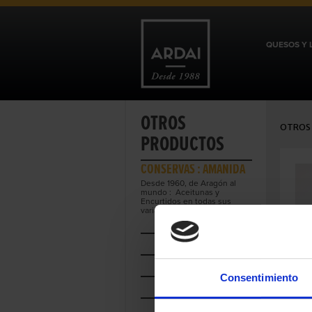
QUESOS Y 
OTROS
OTROS
PRODUCTOS
CONSERVAS : AMANIDA
Desde 1960, de Aragón al
mundo : Aceitunas y
Encurtidos en todas sus
variantes.
ACEITES
AHUMADOS
Consentimiento
CHARCUTERÍA
CONSERVAS