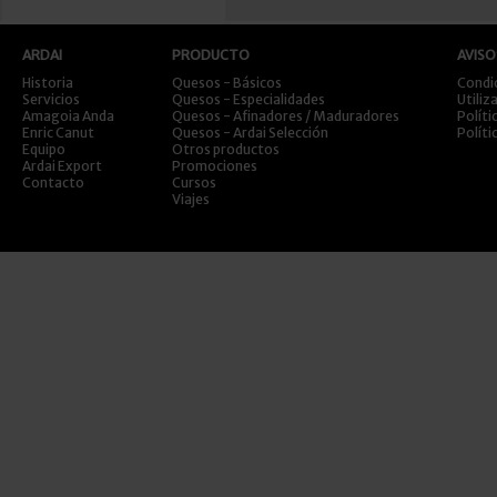
ARDAI
PRODUCTO
AVISO
Historia
Quesos - Básicos
Condi
Servicios
Quesos - Especialidades
Utiliz
Amagoia Anda
Quesos - Afinadores / Maduradores
Políti
Enric Canut
Quesos - Ardai Selección
Políti
Equipo
Otros productos
Ardai Export
Promociones
Contacto
Cursos
Viajes