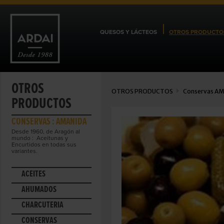
QUESOS Y LÁCTEOS
OTROS PRODUCTO
OTROS
OTROS PRODUCTOS
Conservas
AM
PRODUCTOS
CONSERVAS : AMANIDA
Desde 1960, de Aragón al
mundo : Aceitunas y
Encurtidos en todas sus
variantes.
ACEITES
AHUMADOS
CHARCUTERÍA
CONSERVAS