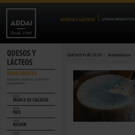
QUESOS Y LÁCTEOS
OTROS PRODUCTO
QUESOS Y
QUESOS Y LÁCTEOS
Ardai Básicos
LÁCTEOS
ARDAI BÁSICOS
Grandes quesos a precios
razonables.
POR
MARCA DE CALIDAD
POR
PAIS
POR
REGIÓN
POR