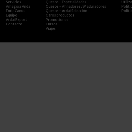
Servicios
Quesos - Especialidades
Utiliz
Amagoia Anda
Quesos - Afinadores / Maduradores
Políti
Enric Canut
Quesos - Ardai Selección
Políti
Equipo
Otros productos
Ardai Export
Promociones
Contacto
Cursos
Viajes