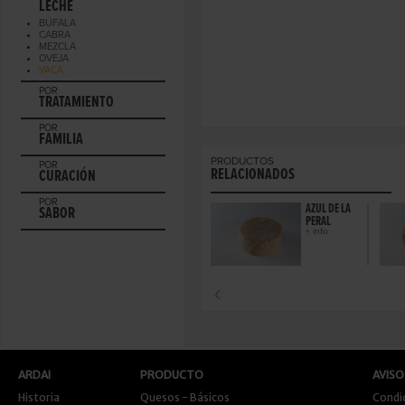
LECHE
BÚFALA
CABRA
MEZCLA
OVEJA
VACA
POR
TRATAMIENTO
POR
FAMILIA
PRODUCTOS
POR
RELACIONADOS
CURACIÓN
POR
AZUL DE LA
SABOR
PERAL
+ info
ARDAI
PRODUCTO
AVISO
Historia
Quesos - Básicos
Condi