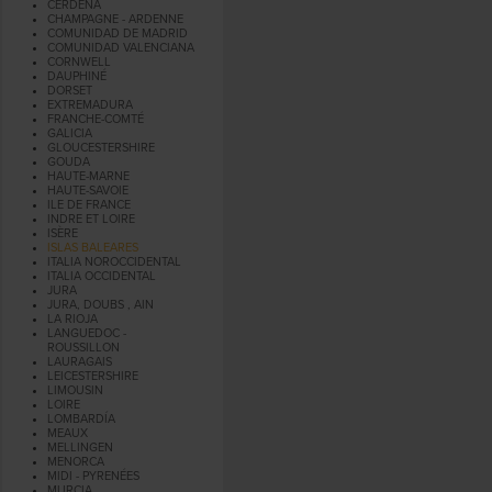
CERDEÑA
CHAMPAGNE - ARDENNE
COMUNIDAD DE MADRID
COMUNIDAD VALENCIANA
CORNWELL
DAUPHINÉ
DORSET
EXTREMADURA
FRANCHE-COMTÉ
GALICIA
GLOUCESTERSHIRE
GOUDA
HAUTE-MARNE
HAUTE-SAVOIE
ILE DE FRANCE
INDRE ET LOIRE
ISÈRE
ISLAS BALEARES
ITALIA NOROCCIDENTAL
ITALIA OCCIDENTAL
JURA
JURA, DOUBS , AIN
LA RIOJA
LANGUEDOC -
ROUSSILLON
LAURAGAIS
LEICESTERSHIRE
LIMOUSIN
LOIRE
LOMBARDÍA
MEAUX
MELLINGEN
MENORCA
MIDI - PYRENÉES
MURCIA