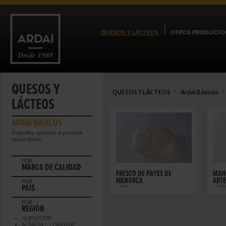
QUESOS Y LÁCTEOS
OTROS PRODUCTO
QUESOS Y
QUESOS Y LÁCTEOS
Ardai Básicos
LÁCTEOS
ARDAI BÁSICOS
Grandes quesos a precios
razonables.
POR
MARCA DE CALIDAD
FRESCO DE PAYÉS DE
MAH
MENORCA
ART
POR
PAIS
+ info
+ info
POR
REGIÓN
ALBIGEOISE
ALSACIA /- LORRAINE