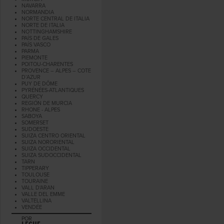
NAVARRA
NORMANDIA
NORTE CENTRAL DE ITALIA
NORTE DE ITALIA
NOTTINGHAMSHIRE
PAÍS DE GALES
PAÍS VASCO
PARMA
PIEMONTE
POITOU-CHARENTES
PROVENCE – ALPES – COTE
D’AZUR
PUY DE DÔME
PYRÉNÉES-ATLANTIQUES
QUERCY
REGIÓN DE MURCIA
RHONE - ALPES
SABOYA
SOMERSET
SUDOESTE
SUIZA CENTRO ORIENTAL
SUIZA NORORIENTAL
SUIZA OCCIDENTAL
SUIZA SUDOCCIDENTAL
TARN
TIPPERARY
TOULOUSE
TOURAINE
VALL D'ARAN
VALLE DEL EMME
VALTELLINA
VENDÉE
POR