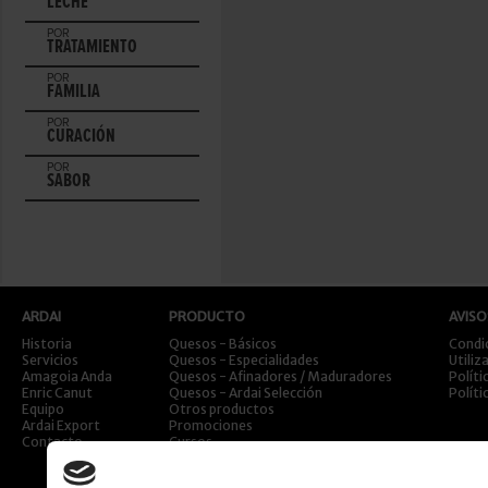
LECHE
POR
TRATAMIENTO
POR
FAMILIA
POR
CURACIÓN
POR
SABOR
ARDAI
PRODUCTO
AVISO
Historia
Quesos - Básicos
Condi
Servicios
Quesos - Especialidades
Utiliz
Amagoia Anda
Quesos - Afinadores / Maduradores
Políti
Enric Canut
Quesos - Ardai Selección
Políti
Equipo
Otros productos
Ardai Export
Promociones
Contacto
Cursos
Viajes