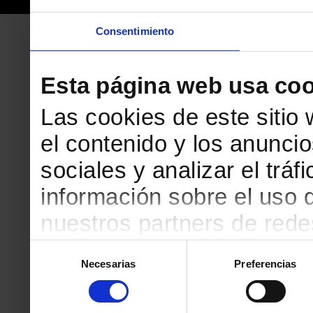
Consentimiento
Esta página web usa coo
Las cookies de este sitio
el contenido y los anuncio
sociales y analizar el tr
información sobre el uso 
nuestros partners de redes
web, quienes pueden comb
Selección
Necesarias
Preferencias
de
que les haya proporciona
consentimiento
partir del uso que haya h