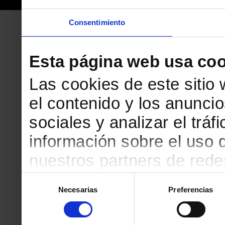
Consentimiento
Esta página web usa coo
Las cookies de este sitio
el contenido y los anuncio
sociales y analizar el tr
información sobre el uso 
nuestros partners de redes
web, quienes pueden comb
Selección
Necesarias
Preferencias
de
que les haya proporciona
consentimiento
partir del uso que haya h