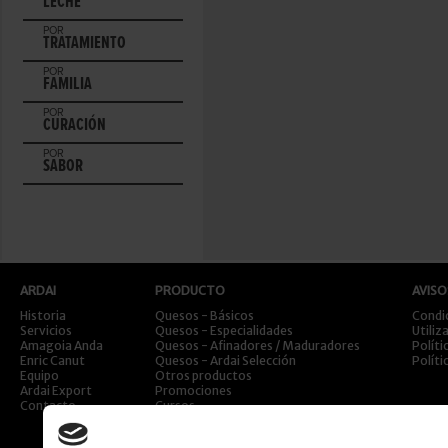
LECHE
POR
TRATAMIENTO
POR
FAMILIA
POR
CURACIÓN
POR
SABOR
ARDAI
PRODUCTO
AVISO
Historia
Quesos - Básicos
Condi
Servicios
Quesos - Especialidades
Utiliz
Amagoia Anda
Quesos - Afinadores / Maduradores
Políti
Enric Canut
Quesos - Ardai Selección
Políti
Equipo
Otros productos
Ardai Export
Promociones
Contacto
Cursos
Viajes