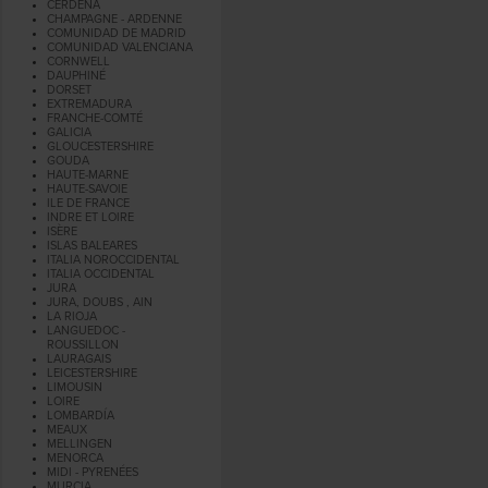
CERDEÑA
CHAMPAGNE - ARDENNE
COMUNIDAD DE MADRID
COMUNIDAD VALENCIANA
CORNWELL
DAUPHINÉ
DORSET
EXTREMADURA
FRANCHE-COMTÉ
GALICIA
GLOUCESTERSHIRE
GOUDA
HAUTE-MARNE
HAUTE-SAVOIE
ILE DE FRANCE
INDRE ET LOIRE
ISÈRE
ISLAS BALEARES
ITALIA NOROCCIDENTAL
ITALIA OCCIDENTAL
JURA
JURA, DOUBS , AIN
LA RIOJA
LANGUEDOC -
ROUSSILLON
LAURAGAIS
LEICESTERSHIRE
LIMOUSIN
LOIRE
LOMBARDÍA
MEAUX
MELLINGEN
MENORCA
MIDI - PYRENÉES
MURCIA