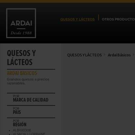
QUESOS Y LÁCTEOS
OTROS PRODUCTO
QUESOS Y
QUESOS Y LÁCTEOS
Ardai Básicos
LÁCTEOS
ARDAI BÁSICOS
Grandes quesos a precios
razonables.
POR
MARCA DE CALIDAD
POR
PAIS
POR
REGIÓN
ALBIGEOISE
ALSACIA /- LORRAINE