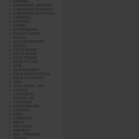
CERDEÑA
CHAMPAGNE - ARDENNE
COMUNIDAD DE MADRID
COMUNIDAD VALENCIANA
CORNWELL
DAUPHINÉ
DORSET
EXTREMADURA
FRANCHE-COMTÉ
GALICIA
GLOUCESTERSHIRE
GOUDA
HAUTE-MARNE
HAUTE-SAVOIE
ILE DE FRANCE
INDRE ET LOIRE
ISÈRE
ISLAS BALEARES
ITALIA NOROCCIDENTAL
ITALIA OCCIDENTAL
JURA
JURA, DOUBS , AIN
LA RIOJA
LANGUEDOC -
ROUSSILLON
LAURAGAIS
LEICESTERSHIRE
LIMOUSIN
LOIRE
LOMBARDÍA
MEAUX
MELLINGEN
MENORCA
MIDI - PYRENÉES
MURCIA