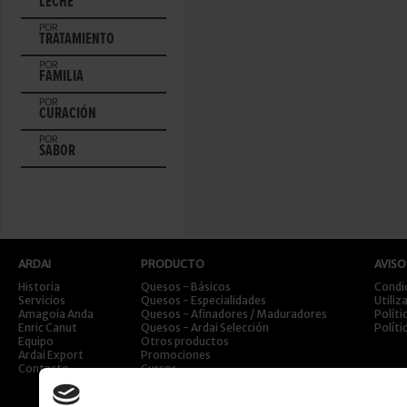
LECHE
POR
TRATAMIENTO
POR
FAMILIA
POR
CURACIÓN
POR
SABOR
ARDAI
PRODUCTO
AVISO
Historia
Quesos - Básicos
Condi
Servicios
Quesos - Especialidades
Utiliz
Amagoia Anda
Quesos - Afinadores / Maduradores
Políti
Enric Canut
Quesos - Ardai Selección
Políti
Equipo
Otros productos
Ardai Export
Promociones
Contacto
Cursos
Viajes