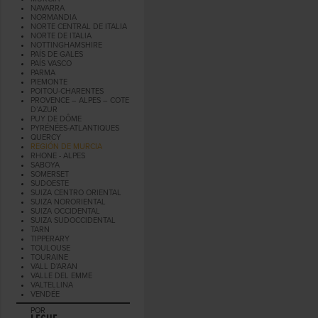
NAVARRA
NORMANDIA
NORTE CENTRAL DE ITALIA
NORTE DE ITALIA
NOTTINGHAMSHIRE
PAÍS DE GALES
PAÍS VASCO
PARMA
PIEMONTE
POITOU-CHARENTES
PROVENCE – ALPES – COTE
D’AZUR
PUY DE DÔME
PYRÉNÉES-ATLANTIQUES
QUERCY
REGIÓN DE MURCIA
RHONE - ALPES
SABOYA
SOMERSET
SUDOESTE
SUIZA CENTRO ORIENTAL
SUIZA NORORIENTAL
SUIZA OCCIDENTAL
SUIZA SUDOCCIDENTAL
TARN
TIPPERARY
TOULOUSE
TOURAINE
VALL D'ARAN
VALLE DEL EMME
VALTELLINA
VENDÉE
POR