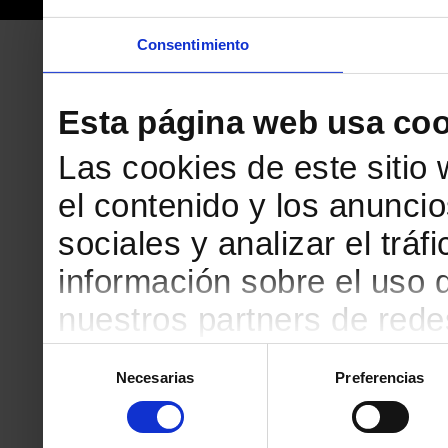
Consentimiento
Esta página web usa coo
Las cookies de este sitio
el contenido y los anuncio
sociales y analizar el tr
información sobre el uso 
nuestros partners de redes
web, quienes pueden comb
Selección
Necesarias
Preferencias
de
que les haya proporciona
consentimiento
partir del uso que haya h