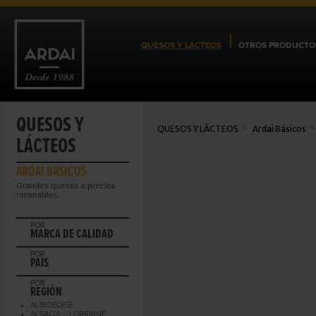
QUESOS Y LÁCTEOS
OTROS PRODUCTO
QUESOS Y
QUESOS Y LÁCTEOS
Ardai Básicos
LÁCTEOS
ARDAI BÁSICOS
Grandes quesos a precios
razonables.
POR
MARCA DE CALIDAD
POR
PAIS
POR
REGIÓN
ALBIGEOISE
ALSACIA /- LORRAINE