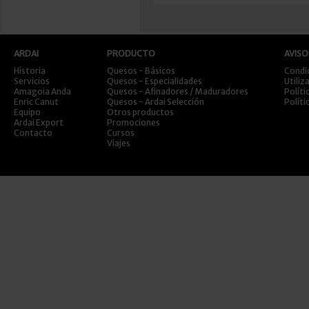
ARDAI
PRODUCTO
AVISO
Historia
Quesos - Básicos
Condi
Servicios
Quesos - Especialidades
Utiliz
Amagoia Anda
Quesos - Afinadores / Maduradores
Políti
Enric Canut
Quesos - Ardai Selección
Políti
Equipo
Otros productos
Ardai Export
Promociones
Contacto
Cursos
Viajes