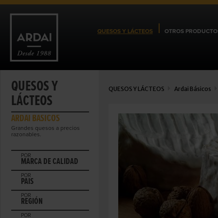
QUESOS Y LÁCTEOS
OTROS PRODUCTO
QUESOS Y
QUESOS Y LÁCTEOS
Ardai Básicos
LÁCTEOS
ARDAI BÁSICOS
Grandes quesos a precios
razonables.
POR
MARCA DE CALIDAD
POR
PAIS
POR
REGIÓN
POR