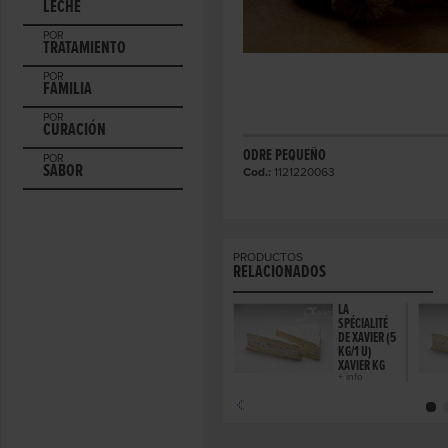
LECHE
POR
TRATAMIENTO
POR
FAMILIA
POR
CURACIÓN
ODRE PEQUEÑO
POR
SABOR
Cod.:
1121220063
PRODUCTOS
RELACIONADOS
LA
SPÉCIALITÉ
DE XAVIER (5
KG/1 U)
XAVIER KG
+ info