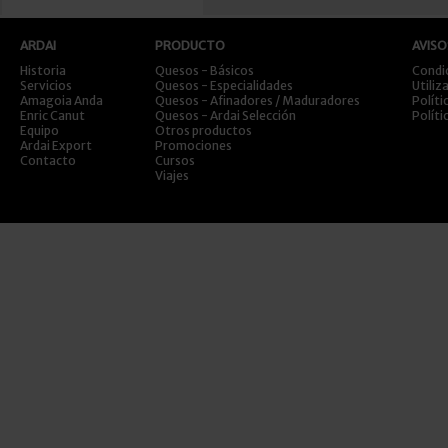
ARDAI
PRODUCTO
AVISO
Historia
Quesos - Básicos
Condi
Servicios
Quesos - Especialidades
Utiliz
Amagoia Anda
Quesos - Afinadores / Maduradores
Políti
Enric Canut
Quesos - Ardai Selección
Políti
Equipo
Otros productos
Ardai Export
Promociones
Contacto
Cursos
Viajes