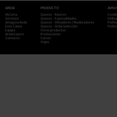
ARDAI
PRODUCTO
AVISO
Historia
Quesos - Básicos
Condi
Servicios
Quesos - Especialidades
Utiliz
Amagoia Anda
Quesos - Afinadores / Maduradores
Políti
Enric Canut
Quesos - Ardai Selección
Políti
Equipo
Otros productos
Ardai Export
Promociones
Contacto
Cursos
Viajes