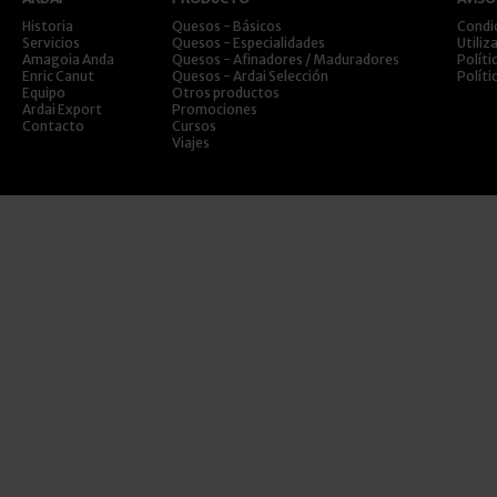
Historia
Quesos - Básicos
Condi
Servicios
Quesos - Especialidades
Utiliz
Amagoia Anda
Quesos - Afinadores / Maduradores
Políti
Enric Canut
Quesos - Ardai Selección
Políti
Equipo
Otros productos
Ardai Export
Promociones
Contacto
Cursos
Viajes