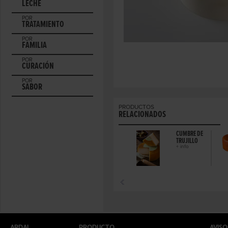
LECHE
POR
TRATAMIENTO
POR
FAMILIA
POR
CURACIÓN
POR
SABOR
PRODUCTOS
RELACIONADOS
ABRA CON
COSTA
CUMBRE DE
IMENTÓN.
NEGRA
TRUJILLO
info
(2KG)
+ info
+ info
ARDAI
PRODUCTO
AVISO