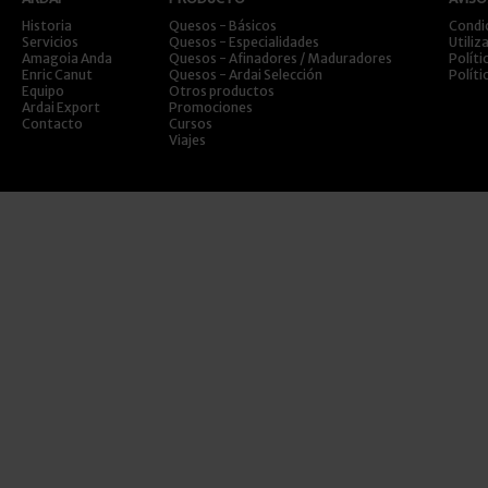
Historia
Quesos - Básicos
Condi
Servicios
Quesos - Especialidades
Utiliz
Amagoia Anda
Quesos - Afinadores / Maduradores
Políti
Enric Canut
Quesos - Ardai Selección
Políti
Equipo
Otros productos
Ardai Export
Promociones
Contacto
Cursos
Viajes