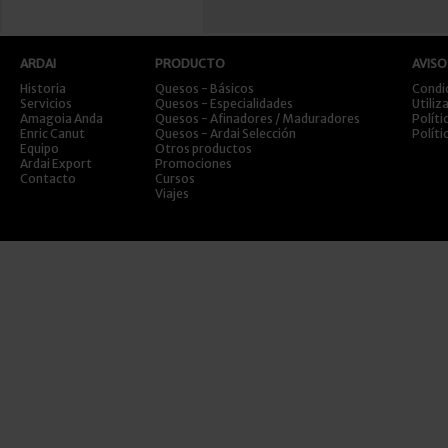
ARDAI
PRODUCTO
AVISO
Historia
Quesos - Básicos
Condi
Servicios
Quesos - Especialidades
Utiliz
Amagoia Anda
Quesos - Afinadores / Maduradores
Políti
Enric Canut
Quesos - Ardai Selección
Políti
Equipo
Otros productos
Ardai Export
Promociones
Contacto
Cursos
Viajes