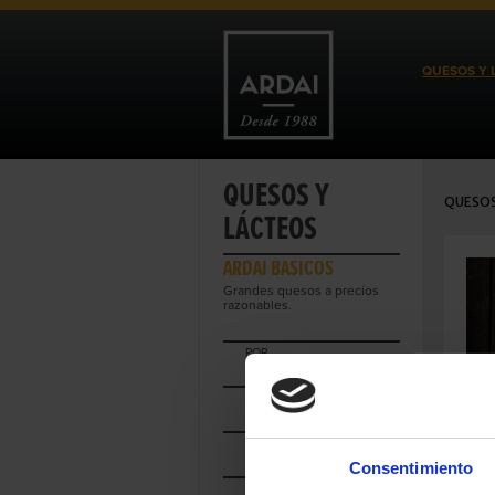
QUESOS Y 
QUESOS Y
QUESOS
LÁCTEOS
ARDAI BÁSICOS
Grandes quesos a precios
razonables.
POR
MARCA DE CALIDAD
POR
PAIS
POR
REGIÓN
Consentimiento
POR