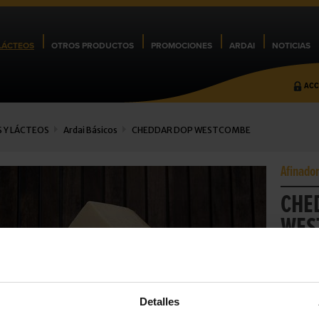
LÁCTEOS
OTROS PRODUCTOS
PROMOCIONES
ARDAI
NOTICIAS
ACC
 Y LÁCTEOS
Ardai Básicos
CHEDDAR DOP WESTCOMBE
Afinado
CHE
WES
Uno de lo
cheese) b
Cod.:
2212
MARCA:
T
Detalles
FAMILIA:
P
MARCA D