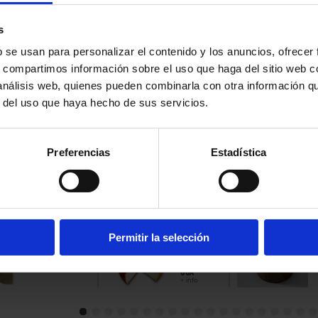
PAIS:
Rein
REGIÓN:
LECHE:
Va
s
TRATAMI
CURACIÓ
b se usan para personalizar el contenido y los anuncios, ofrecer
PESO:
24 
SABOR:
F
s, compartimos información sobre el uso que haga del sitio web 
 análisis web, quienes pueden combinarla con otra información q
r del uso que haya hecho de sus servicios.
DDAR DOP WESTCOMBE (CUÑA)
:
2212110879
Preferencias
Estadística
UCTOS
CIONADOS
Permitir la selección
ALEGRANZA
ALEGRANZA
A
DE FINCA DE
PIMENTONADO
O
UGA
DE FINCA DE
+ 
+ info
UGA
+ info