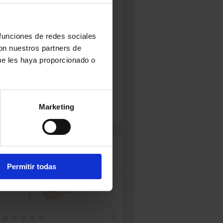
o Unido
Somerset
ca
ENTO:
Cruda
N:
Añejo
 funciones de redes sociales
Kg
uerte
con nuestros partners de
ue les haya proporcionado o
Marketing
Permitir todas
ÑEJO DE
BARRA
BEATO DE
VEJA
LORÁN
TABARA
info
+ info
(GRANDE)
+ info