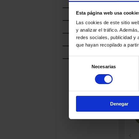
LECHE
POR
Esta página web usa cookie
TRATAMIENTO
Las cookies de este sitio we
POR
FAMILIA
y analizar el tráfico. Ademá
POR
redes sociales, publicidad y
CURACIÓN
que hayan recopilado a parti
POR
SABOR
CHE
Selección
Cod.
Necesarias
de
consentimiento
PROD
RELA
Denegar