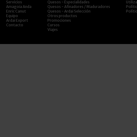
Servicios
Quesos - Especialidades
Utiliz
Amagoia Anda
Quesos - Afinadores / Maduradores
Políti
Enric Canut
Quesos - Ardai Selección
Políti
Equipo
Otros productos
Ardai Export
Promociones
Contacto
Cursos
Viajes