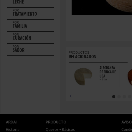
LECHE
POR
TRATAMIENTO
POR
FAMILIA
POR
CURACIÓN
POR
SABOR
PRODUCTOS
RELACIONADOS
ALEGRANZA
DE FINCA DE
UGA
+ info
ARDAI
PRODUCTO
AVISO
Historia
Quesos - Básicos
Condi