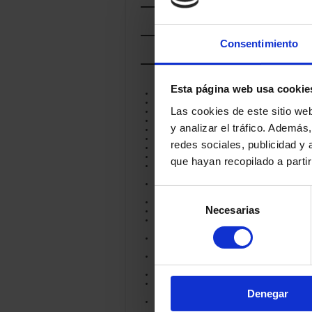
POR
LECHE
Consentimiento
POR
TRATAMIENTO
POR
FAMILIA
Esta página web usa cookie
AHUMADO
AZUL
Las cookies de este sitio we
ESPECIADO
FRESCO
y analizar el tráfico. Ademá
LÁCTICO
MANTEQUILLA
redes sociales, publicidad y
OTROS
PASTA BLANDA
que hayan recopilado a parti
PASTA BLANDA DE
CORTEZA ENMOHECIDA
PASTA BLANDA DE
Selección
CORTEZA LAVADA
PASTA COCIDA
Necesarias
de
PASTA COMPACTADA
PASTA COMPACTADA
consentimiento
HILADA
PASTA COMPACTADA Y
CORTEZA ENMOHECIDA
PASTA COMPACTADA Y
CORTEZA LAVADA
PASTA HILADA
PASTA PRENSADA NO
Denegar
COCIDA
PASTA PRENSADA
SEMICOCIDA