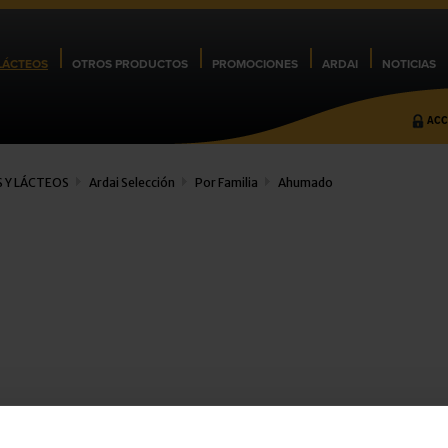
LÁCTEOS
OTROS PRODUCTOS
PROMOCIONES
ARDAI
NOTICIAS
ACC
 Y LÁCTEOS
Ardai Selección
Por Familia
Ahumado