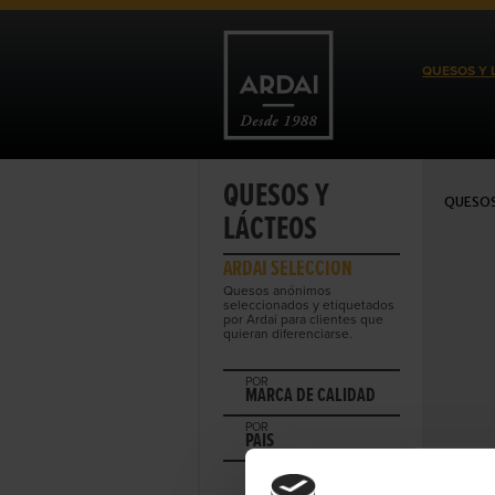
QUESOS Y 
QUESOS Y
QUESOS
LÁCTEOS
ARDAI SELECCIÓN
Quesos anónimos
seleccionados y etiquetados
por Ardai para clientes que
quieran diferenciarse.
POR
MARCA DE CALIDAD
POR
PAIS
POR
REGIÓN