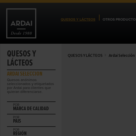
QUESOS Y LÁCTEOS
OTROS PRODUCTO
QUESOS Y
QUESOS Y LÁCTEOS
Ardai Selección
LÁCTEOS
ARDAI SELECCIÓN
Quesos anónimos
seleccionados y etiquetados
por Ardai para clientes que
quieran diferenciarse.
POR
MARCA DE CALIDAD
POR
PAIS
POR
REGIÓN