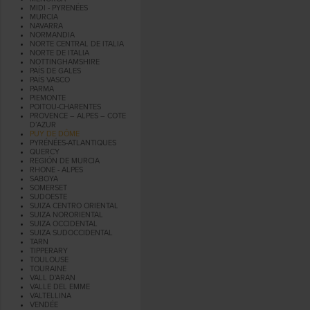
MIDI - PYRENÉES
MURCIA
NAVARRA
NORMANDIA
NORTE CENTRAL DE ITALIA
NORTE DE ITALIA
NOTTINGHAMSHIRE
PAÍS DE GALES
PAÍS VASCO
PARMA
PIEMONTE
POITOU-CHARENTES
PROVENCE – ALPES – COTE
D’AZUR
PUY DE DÔME
PYRÉNÉES-ATLANTIQUES
QUERCY
REGIÓN DE MURCIA
RHONE - ALPES
SABOYA
SOMERSET
SUDOESTE
SUIZA CENTRO ORIENTAL
SUIZA NORORIENTAL
SUIZA OCCIDENTAL
SUIZA SUDOCCIDENTAL
TARN
TIPPERARY
TOULOUSE
TOURAINE
VALL D'ARAN
VALLE DEL EMME
VALTELLINA
VENDÉE