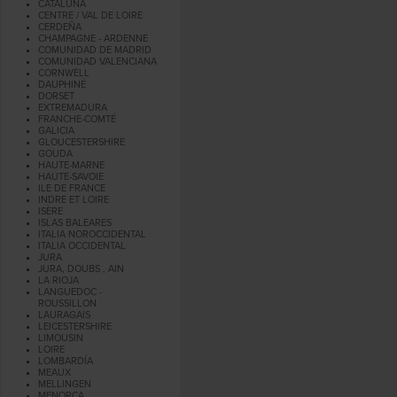
CATALUÑA
CENTRE / VAL DE LOIRE
CERDEÑA
CHAMPAGNE - ARDENNE
COMUNIDAD DE MADRID
COMUNIDAD VALENCIANA
CORNWELL
DAUPHINÉ
DORSET
EXTREMADURA
FRANCHE-COMTÉ
GALICIA
GLOUCESTERSHIRE
GOUDA
HAUTE-MARNE
HAUTE-SAVOIE
ILE DE FRANCE
INDRE ET LOIRE
ISÈRE
ISLAS BALEARES
ITALIA NOROCCIDENTAL
ITALIA OCCIDENTAL
JURA
JURA, DOUBS , AIN
LA RIOJA
LANGUEDOC -
ROUSSILLON
LAURAGAIS
LEICESTERSHIRE
LIMOUSIN
LOIRE
LOMBARDÍA
MEAUX
MELLINGEN
MENORCA