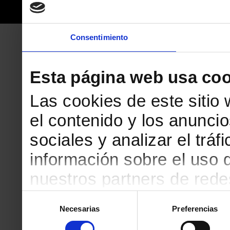
Consentimiento
Esta página web usa coo
Las cookies de este sitio
el contenido y los anuncio
sociales y analizar el tr
información sobre el uso 
nuestros partners de redes
web, quienes pueden comb
Selección
Necesarias
Preferencias
de
que les haya proporciona
consentimiento