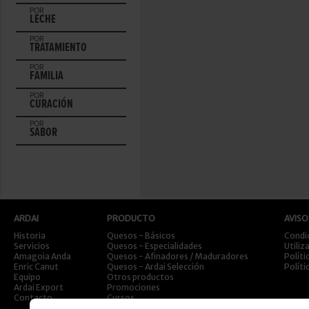
POR
LECHE
POR
TRATAMIENTO
POR
FAMILIA
POR
CURACIÓN
POR
SABOR
ARDAI
PRODUCTO
AVISO
Historia
Quesos - Básicos
Condi
Servicios
Quesos - Especialidades
Utiliz
Amagoia Anda
Quesos - Afinadores / Maduradores
Políti
Enric Canut
Quesos - Ardai Selección
Políti
Equipo
Otros productos
Ardai Export
Promociones
Contacto
Cursos
Viajes