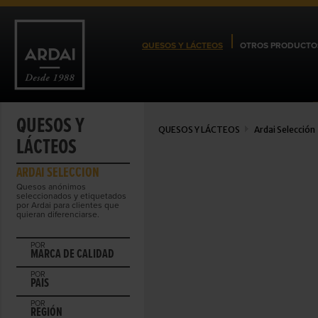
QUESOS Y LÁCTEOS
OTROS PRODUCTO
QUESOS Y
QUESOS Y LÁCTEOS
Ardai Selección
LÁCTEOS
ARDAI SELECCIÓN
Quesos anónimos
seleccionados y etiquetados
por Ardai para clientes que
quieran diferenciarse.
POR
MARCA DE CALIDAD
POR
PAIS
POR
REGIÓN