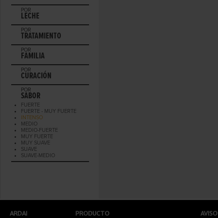
POR
LECHE
POR
TRATAMIENTO
POR
FAMILIA
POR
CURACIÓN
POR
SABOR
FUERTE
FUERTE - MUY FUERTE
INTENSO
MEDIO
MEDIO-FUERTE
MUY FUERTE
MUY SUAVE
SUAVE
SUAVE-MEDIO
ARDAI
PRODUCTO
AVISO