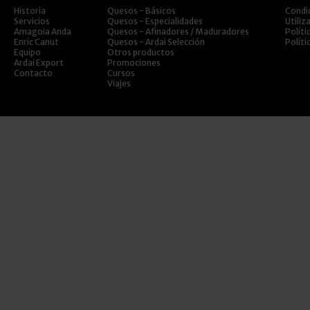
Historia
Quesos - Básicos
Condi
Servicios
Quesos - Especialidades
Utiliz
Amagoia Anda
Quesos - Afinadores / Maduradores
Políti
Enric Canut
Quesos - Ardai Selección
Políti
Equipo
Otros productos
Ardai Export
Promociones
Contacto
Cursos
Viajes