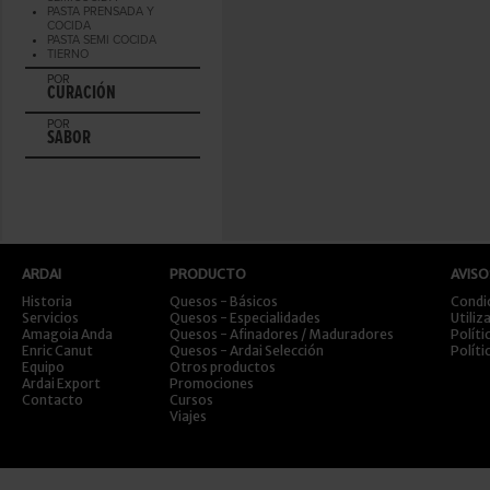
PASTA PRENSADA Y
COCIDA
PASTA SEMI COCIDA
TIERNO
POR
CURACIÓN
POR
SABOR
ARDAI
PRODUCTO
AVISO
Historia
Quesos - Básicos
Condi
Servicios
Quesos - Especialidades
Utiliz
Amagoia Anda
Quesos - Afinadores / Maduradores
Políti
Enric Canut
Quesos - Ardai Selección
Políti
Equipo
Otros productos
Ardai Export
Promociones
Contacto
Cursos
Viajes