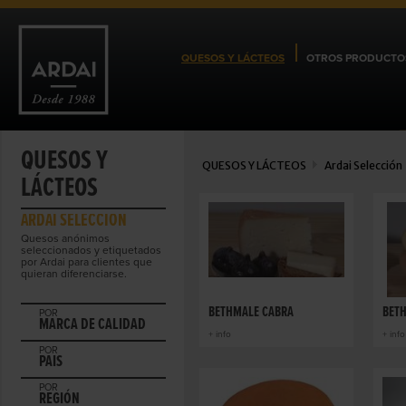
QUESOS Y LÁCTEOS
OTROS PRODUCTO
QUESOS Y
QUESOS Y LÁCTEOS
Ardai Selección
LÁCTEOS
ARDAI SELECCIÓN
Quesos anónimos
seleccionados y etiquetados
por Ardai para clientes que
quieran diferenciarse.
BETHMALE CABRA
BET
POR
MARCA DE CALIDAD
+ info
+ info
POR
PAIS
POR
REGIÓN