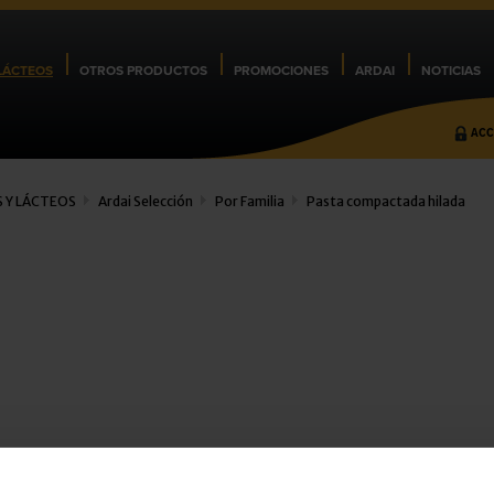
LÁCTEOS
OTROS PRODUCTOS
PROMOCIONES
ARDAI
NOTICIAS
ACC
 Y LÁCTEOS
Ardai Selección
Por Familia
Pasta compactada hilada