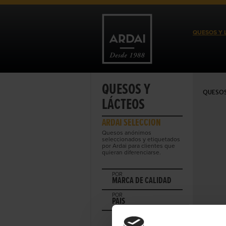
QUESOS Y 
QUESOS Y
QUESOS
LÁCTEOS
ARDAI SELECCIÓN
Quesos anónimos
seleccionados y etiquetados
por Ardai para clientes que
quieran diferenciarse.
POR
MARCA DE CALIDAD
POR
PAIS
POR
REGIÓN