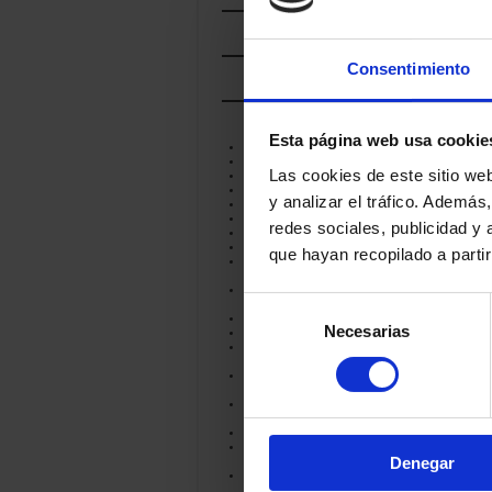
POR
LECHE
Consentimiento
POR
TRATAMIENTO
POR
FAMILIA
Esta página web usa cookie
AHUMADO
AZUL
Las cookies de este sitio we
ESPECIADO
FRESCO
y analizar el tráfico. Ademá
LÁCTICO
MANTEQUILLA
redes sociales, publicidad y
OTROS
PASTA BLANDA
que hayan recopilado a parti
PASTA BLANDA DE
CORTEZA ENMOHECIDA
PASTA BLANDA DE
Selección
CORTEZA LAVADA
PASTA COCIDA
Necesarias
de
PASTA COMPACTADA
PASTA COMPACTADA
consentimiento
HILADA
PASTA COMPACTADA Y
CORTEZA ENMOHECIDA
PASTA COMPACTADA Y
CORTEZA LAVADA
PASTA HILADA
PASTA PRENSADA NO
Denegar
COCIDA
PASTA PRENSADA
SEMICOCIDA