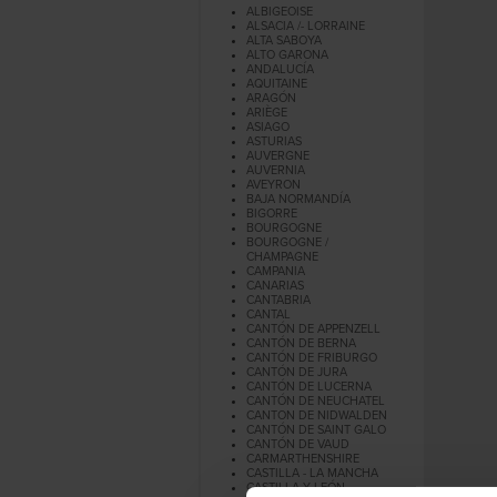
ALBIGEOISE
ALSACIA /- LORRAINE
ALTA SABOYA
ALTO GARONA
ANDALUCÍA
AQUITAINE
ARAGÓN
ARIÈGE
ASIAGO
ASTURIAS
AUVERGNE
AUVERNIA
AVEYRON
BAJA NORMANDÍA
BIGORRE
BOURGOGNE
BOURGOGNE /
CHAMPAGNE
CAMPANIA
CANARIAS
CANTABRIA
CANTAL
CANTÓN DE APPENZELL
CANTÓN DE BERNA
CANTÓN DE FRIBURGO
CANTÓN DE JURA
CANTÓN DE LUCERNA
CANTÓN DE NEUCHATEL
CANTON DE NIDWALDEN
CANTÓN DE SAINT GALO
CANTÓN DE VAUD
CARMARTHENSHIRE
CASTILLA - LA MANCHA
CASTILLA Y LEÓN