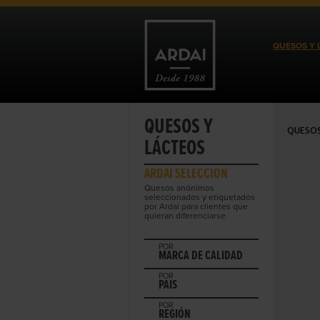
QUESOS Y 
QUESOS Y
QUESOS
LÁCTEOS
ARDAI SELECCIÓN
Quesos anónimos
seleccionados y etiquetados
por Ardai para clientes que
quieran diferenciarse.
POR
MARCA DE CALIDAD
POR
PAIS
POR
REGIÓN