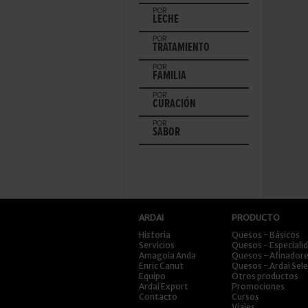
POR
LECHE
POR
TRATAMIENTO
POR
FAMILIA
POR
CURACIÓN
POR
SABOR
ARDAI
PRODUCTO
Historia
Quesos - Básicos
Servicios
Quesos - Especiali
Amagoia Anda
Quesos - Afinador
Enric Canut
Quesos - Ardai Sel
Equipo
Otros productos
Ardai Export
Promociones
Contacto
Cursos
Viajes