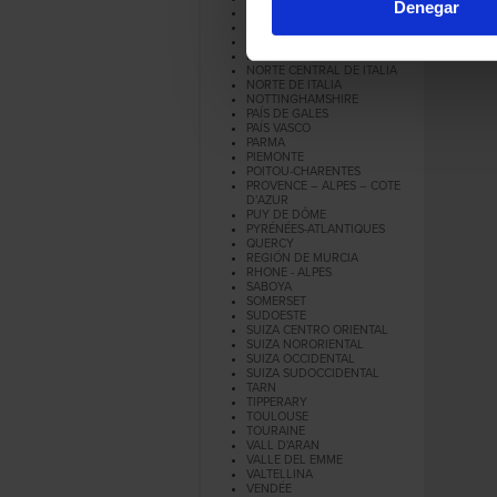
Denegar
MIDI - PYRENÉES
MURCIA
NAVARRA
NORMANDIA
NORTE CENTRAL DE ITALIA
NORTE DE ITALIA
NOTTINGHAMSHIRE
PAÍS DE GALES
PAÍS VASCO
PARMA
PIEMONTE
POITOU-CHARENTES
PROVENCE – ALPES – COTE
D’AZUR
PUY DE DÔME
PYRÉNÉES-ATLANTIQUES
QUERCY
REGIÓN DE MURCIA
RHONE - ALPES
SABOYA
SOMERSET
SUDOESTE
SUIZA CENTRO ORIENTAL
SUIZA NORORIENTAL
SUIZA OCCIDENTAL
SUIZA SUDOCCIDENTAL
TARN
TIPPERARY
TOULOUSE
TOURAINE
VALL D'ARAN
VALLE DEL EMME
VALTELLINA
VENDÉE