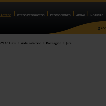
LÁCTEOS
OTROS PRODUCTOS
PROMOCIONES
ARDAI
NOTICIAS
ACC
 Y LÁCTEOS
Ardai Selección
Por Región
Jura