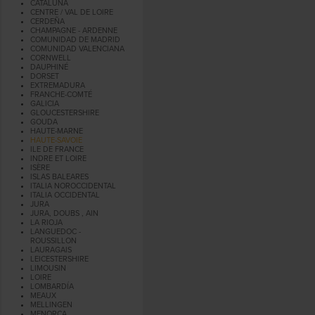
CATALUÑA
CENTRE / VAL DE LOIRE
CERDEÑA
CHAMPAGNE - ARDENNE
COMUNIDAD DE MADRID
COMUNIDAD VALENCIANA
CORNWELL
DAUPHINÉ
DORSET
EXTREMADURA
FRANCHE-COMTÉ
GALICIA
GLOUCESTERSHIRE
GOUDA
HAUTE-MARNE
HAUTE-SAVOIE
ILE DE FRANCE
INDRE ET LOIRE
ISÈRE
ISLAS BALEARES
ITALIA NOROCCIDENTAL
ITALIA OCCIDENTAL
JURA
JURA, DOUBS , AIN
LA RIOJA
LANGUEDOC -
ROUSSILLON
LAURAGAIS
LEICESTERSHIRE
LIMOUSIN
LOIRE
LOMBARDÍA
MEAUX
MELLINGEN
MENORCA