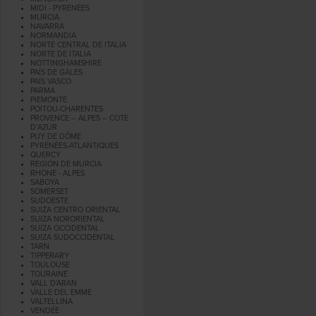
MIDI - PYRENÉES
MURCIA
NAVARRA
NORMANDIA
NORTE CENTRAL DE ITALIA
NORTE DE ITALIA
NOTTINGHAMSHIRE
PAÍS DE GALES
PAÍS VASCO
PARMA
PIEMONTE
POITOU-CHARENTES
PROVENCE – ALPES – COTE
D’AZUR
PUY DE DÔME
PYRÉNÉES-ATLANTIQUES
QUERCY
REGIÓN DE MURCIA
RHONE - ALPES
SABOYA
SOMERSET
SUDOESTE
SUIZA CENTRO ORIENTAL
SUIZA NORORIENTAL
SUIZA OCCIDENTAL
SUIZA SUDOCCIDENTAL
TARN
TIPPERARY
TOULOUSE
TOURAINE
VALL D'ARAN
VALLE DEL EMME
VALTELLINA
VENDÉE