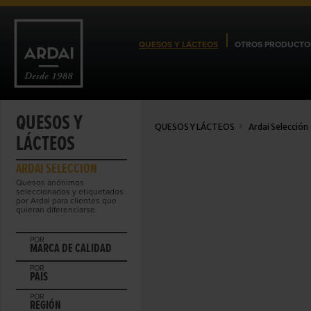
QUESOS Y LÁCTEOS
OTROS PRODUCTO
QUESOS Y
QUESOS Y LÁCTEOS
Ardai Selección
LÁCTEOS
ARDAI SELECCIÓN
Quesos anónimos
seleccionados y etiquetados
por Ardai para clientes que
quieran diferenciarse.
POR
MARCA DE CALIDAD
POR
PAIS
POR
REGIÓN