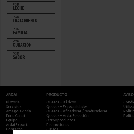
POR
LECHE
POR
TRATAMIENTO
POR
FAMILIA
POR
CURACIÓN
POR
SABOR
ARDAI
PRODUCTO
AVISO
Historia
Quesos - Básicos
Condi
Servicios
Quesos - Especialidades
Utiliz
Amagoia Anda
Quesos - Afinadores / Maduradores
Políti
Enric Canut
Quesos - Ardai Selección
Políti
Equipo
Otros productos
Ardai Export
Promociones
Contacto
Cursos
Viajes