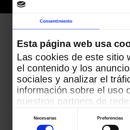
Consentimiento
Esta página web usa coo
Las cookies de este sitio
el contenido y los anuncio
sociales y analizar el tr
información sobre el uso 
nuestros partners de redes
web, quienes pueden comb
Selección
Necesarias
Preferencias
de
que les haya proporciona
consentimiento