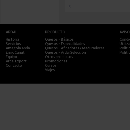
ARDAI
PRODUCTO
AVISO
Historia
Quesos - Básicos
Condi
Servicios
Quesos - Especialidades
Utiliz
Amagoia Anda
Quesos - Afinadores / Maduradores
Políti
Enric Canut
Quesos - Ardai Selección
Políti
Equipo
Otros productos
Ardai Export
Promociones
Contacto
Cursos
Viajes