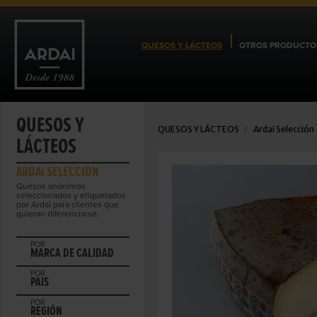
QUESOS Y LÁCTEOS
OTROS PRODUCTO
QUESOS Y
QUESOS Y LÁCTEOS
Ardai Selección
LÁCTEOS
ARDAI SELECCIÓN
Quesos anónimos
seleccionados y etiquetados
por Ardai para clientes que
quieran diferenciarse.
POR
MARCA DE CALIDAD
POR
PAIS
POR
REGIÓN