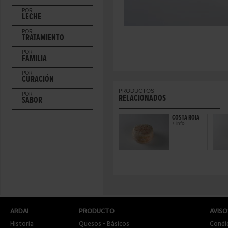
POR
LECHE
POR
TRATAMIENTO
POR
FAMILIA
POR
CURACIÓN
PRODUCTOS
POR
RELACIONADOS
SABOR
COSTA ROIA
+ info
ARDAI
PRODUCTO
AVISO
Historia
Quesos - Básicos
Condi