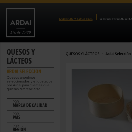
QUESOS Y LÁCTEOS
OTROS PRODUCTO
QUESOS Y
QUESOS Y LÁCTEOS
Ardai Selección
LÁCTEOS
ARDAI SELECCIÓN
Quesos anónimos
seleccionados y etiquetados
por Ardai para clientes que
quieran diferenciarse.
POR
MARCA DE CALIDAD
POR
PAIS
POR
REGIÓN