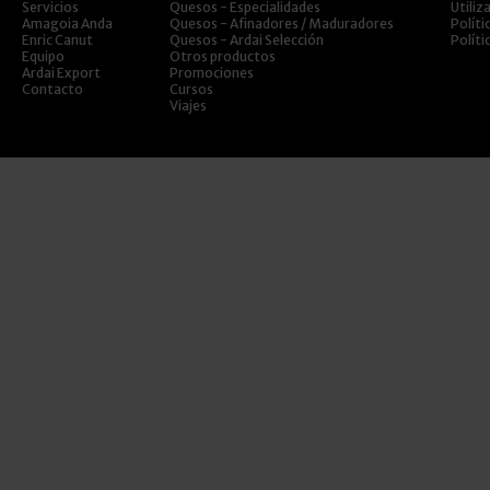
Servicios
Quesos - Especialidades
Utiliz
Amagoia Anda
Quesos - Afinadores / Maduradores
Políti
Enric Canut
Quesos - Ardai Selección
Políti
Equipo
Otros productos
Ardai Export
Promociones
Contacto
Cursos
Viajes