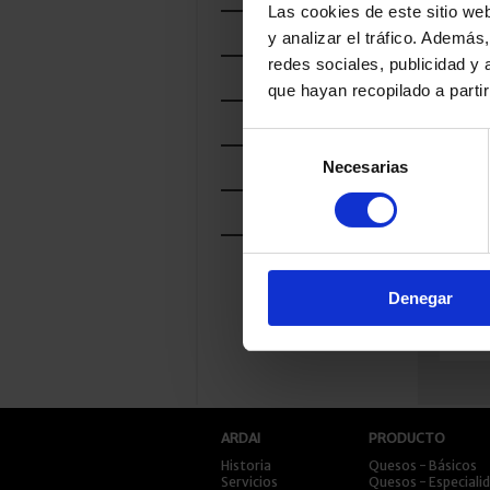
Las cookies de este sitio we
POR
LECHE
y analizar el tráfico. Ademá
redes sociales, publicidad y
POR
TRATAMIENTO
que hayan recopilado a parti
POR
FAMILIA
Selección
POR
Necesarias
de
CURACIÓN
PROD
RELA
consentimiento
POR
SABOR
Denegar
ARDAI
PRODUCTO
Historia
Quesos - Básicos
Servicios
Quesos - Especiali