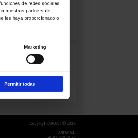
N:
Tierno
 funciones de redes sociales
 / 200 g
con nuestros partners de
uave
ue les haya proporcionado o
Marketing
FUEGA'L
AFUEGA’L
ANNEAU DE
ITU DOP
PITU DOP
VIC
TRONCAU
ROJO
+ info
LANCO
+ info
Permitir todas
info
Copyrigth ARDAI | © 2026
ARDAI S.L.
Tel. 93.348.10.74