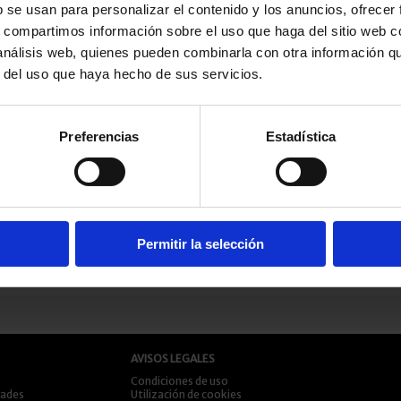
CURACIÓ
b se usan para personalizar el contenido y los anuncios, ofrecer
PESO:
150
s, compartimos información sobre el uso que haga del sitio web 
SABOR:
S
 análisis web, quienes pueden combinarla con otra información q
r del uso que haya hecho de sus servicios.
Preferencias
Estadística
UCTOS
CIONADOS
LA
LA
A
SPÉCIALITÉ
SPÉCIALITÉ
P
DE XAVIER (5
DE XAVIER
A
KG/1 U)
BLANCA (5
B
Permitir la selección
XAVIER KG
KG/1 U)
+ 
+ info
XAVIER KG
+ info
AVISOS LEGALES
Condiciones de uso
dades
Utilización de cookies