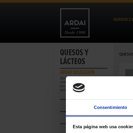
QUESOS Y 
QUESOS Y
QUESOS
LÁCTEOS
ARDAI SELECCIÓN
Quesos anónimos
seleccionados y etiquetados
por Ardai para clientes que
quieran diferenciarse.
POR
MARCA DE CALIDAD
Consentimiento
POR
PAIS
Esta página web usa cookie
POR
REGIÓN