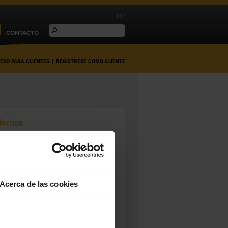
ESP
CONTACTO
ESO PARA CLIENTES
|
REGÍSTRESE COMO CLIENTE
lección
QUE DE BREBIS
 un perail de oveja pero en formato
brique en francés)
Acerca de las cookies
2210328
rdai
asta blanda de corteza enmohecida
cia
eja
ENTO:
Cruda