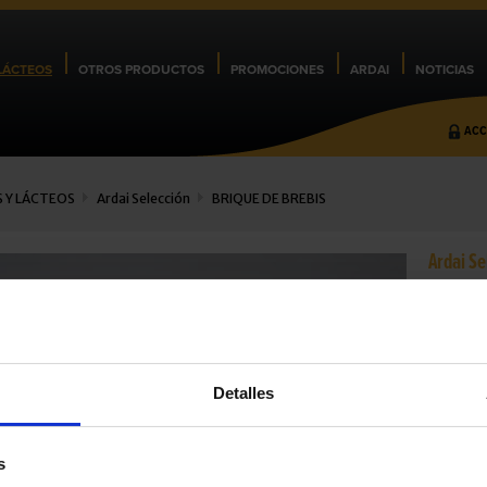
LÁCTEOS
OTROS PRODUCTOS
PROMOCIONES
ARDAI
NOTICIAS
ACC
 Y LÁCTEOS
Ardai Selección
BRIQUE DE BREBIS
Ardai Se
BRI
Similar a
pastilla (
Detalles
Cod.:
222
MARCA:
A
FAMILIA:
P
PAIS:
Fran
s
LECHE:
Ov
TRATAMI