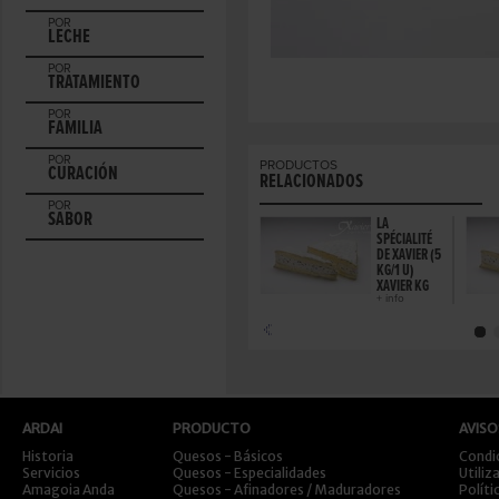
POR
LECHE
POR
TRATAMIENTO
POR
FAMILIA
POR
PRODUCTOS
CURACIÓN
RELACIONADOS
POR
SABOR
LA
SPÉCIALITÉ
DE XAVIER (5
KG/1 U)
XAVIER KG
+ info
ARDAI
PRODUCTO
AVISO
Historia
Quesos - Básicos
Condi
Servicios
Quesos - Especialidades
Utiliz
Amagoia Anda
Quesos - Afinadores / Maduradores
Políti