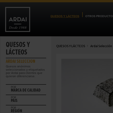
QUESOS Y LÁCTEOS
OTROS PRODUCTO
QUESOS Y
QUESOS Y LÁCTEOS
Ardai Selección
LÁCTEOS
ARDAI SELECCIÓN
Quesos anónimos
seleccionados y etiquetados
por Ardai para clientes que
quieran diferenciarse.
POR
MARCA DE CALIDAD
POR
PAIS
POR
REGIÓN