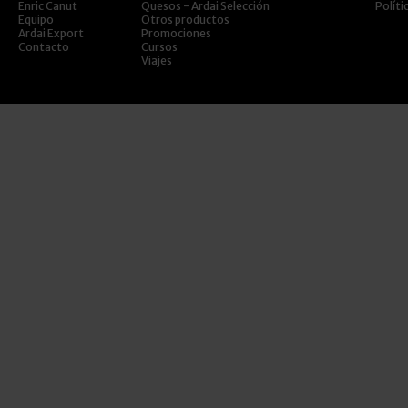
Enric Canut
Quesos - Ardai Selección
Políti
Equipo
Otros productos
Ardai Export
Promociones
Contacto
Cursos
Viajes