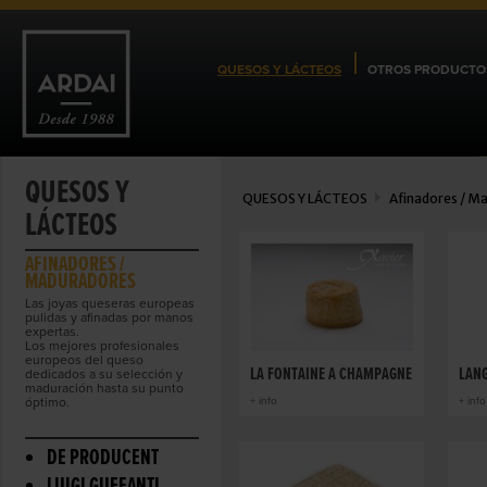
QUESOS Y LÁCTEOS
OTROS PRODUCTO
QUESOS Y
QUESOS Y LÁCTEOS
Afinadores / M
LÁCTEOS
AFINADORES /
MADURADORES
Las joyas queseras europeas
pulidas y afinadas por manos
expertas.
Los mejores profesionales
europeos del queso
LA FONTAINE A CHAMPAGNE
LAN
dedicados a su selección y
maduración hasta su punto
óptimo.
+ info
+ info
DE PRODUCENT