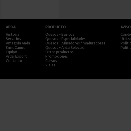
ARDAI
PRODUCTO
AVISO
Historia
Quesos - Básicos
Condi
Servicios
Quesos - Especialidades
Utiliz
Amagoia Anda
Quesos - Afinadores / Maduradores
Políti
Enric Canut
Quesos - Ardai Selección
Políti
Equipo
Otros productos
Ardai Export
Promociones
Contacto
Cursos
Viajes