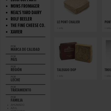
LUIGI GUFFANTI
MONS FROMAGER
NEAL'S YARD DAIRY
ROLF BEELER
LE PONT CHALIER
PONT
THE FINE CHEESE CO.
+ info
+ info
XAVIER
POR
MARCA DE CALIDAD
POR
PAIS
POR
REGIÓN
TALEGGIO DOP
TRO
+ info
+ info
POR
LECHE
POR
TRATAMIENTO
POR
FAMILIA
AHUMADO
AZUL