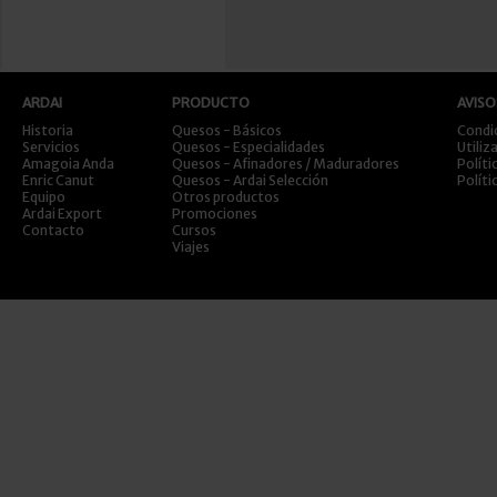
ARDAI
PRODUCTO
AVISO
Historia
Quesos - Básicos
Condi
Servicios
Quesos - Especialidades
Utiliz
Amagoia Anda
Quesos - Afinadores / Maduradores
Políti
Enric Canut
Quesos - Ardai Selección
Políti
Equipo
Otros productos
Ardai Export
Promociones
Contacto
Cursos
Viajes