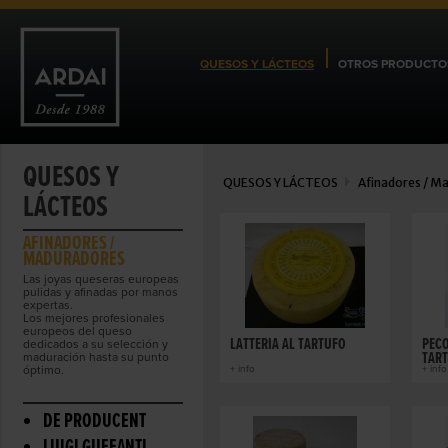
QUESOS Y LÁCTEOS
OTROS PRODUCTO
QUESOS Y
QUESOS Y LÁCTEOS
Afinadores / M
LÁCTEOS
AFINADORES /
MADURADORES
Las joyas queseras europeas
pulidas y afinadas por manos
expertas.
Los mejores profesionales
europeos del queso
LATTERIA AL TARTUFO
PECO
dedicados a su selección y
TAR
maduración hasta su punto
óptimo.
+ info
+ info
DE PRODUCENT