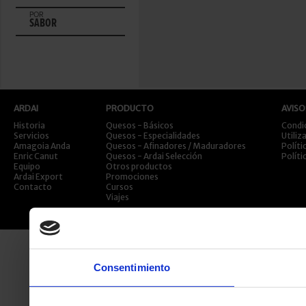
POR
SABOR
ARDAI
PRODUCTO
AVISO
Historia
Quesos - Básicos
Condi
Servicios
Quesos - Especialidades
Utiliz
Amagoia Anda
Quesos - Afinadores / Maduradores
Políti
Enric Canut
Quesos - Ardai Selección
Políti
Equipo
Otros productos
Ardai Export
Promociones
Contacto
Cursos
Viajes
Consentimiento