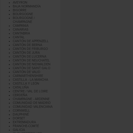
AVEYRON
BAJA NORMANDÍA
BIGORRE
BOURGOGNE
BOURGOGNE /
CHAMPAGNE
CAMPANIA
CANARIAS
CANTABRIA
CANTAL
CANTÓN DE APPENZELL
CANTÓN DE BERNA
CANTÓN DE FRIBURGO
CANTÓN DE JURA
CANTÓN DE LUCERNA
CANTÓN DE NEUCHATEL
CANTON DE NIDWALDEN
CANTÓN DE SAINT GALO
CANTÓN DE VAUD
CARMARTHENSHIRE
CASTILLA - LA MANCHA
CASTILLA Y LEÓN
CATALUÑA
CENTRE / VAL DE LOIRE
CERDEÑA
CHAMPAGNE - ARDENNE
COMUNIDAD DE MADRID
COMUNIDAD VALENCIANA
CORNWELL
DAUPHINÉ
DORSET
EXTREMADURA
FRANCHE-COMTÉ
GALICIA