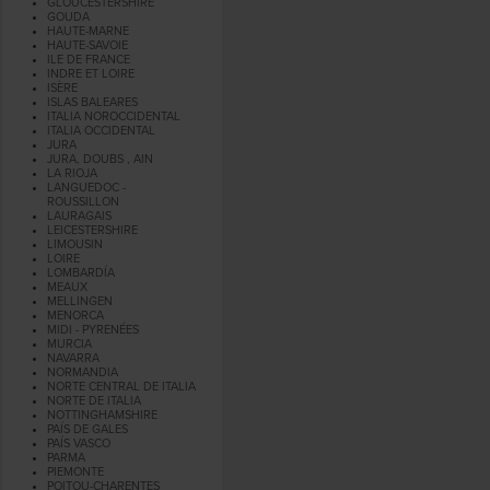
GLOUCESTERSHIRE
GOUDA
HAUTE-MARNE
HAUTE-SAVOIE
ILE DE FRANCE
INDRE ET LOIRE
ISÈRE
ISLAS BALEARES
ITALIA NOROCCIDENTAL
ITALIA OCCIDENTAL
JURA
JURA, DOUBS , AIN
LA RIOJA
LANGUEDOC -
ROUSSILLON
LAURAGAIS
LEICESTERSHIRE
LIMOUSIN
LOIRE
LOMBARDÍA
MEAUX
MELLINGEN
MENORCA
MIDI - PYRENÉES
MURCIA
NAVARRA
NORMANDIA
NORTE CENTRAL DE ITALIA
NORTE DE ITALIA
NOTTINGHAMSHIRE
PAÍS DE GALES
PAÍS VASCO
PARMA
PIEMONTE
POITOU-CHARENTES