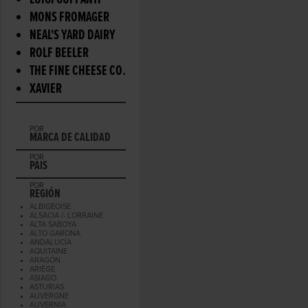
LUIGI GUFFANTI
MONS FROMAGER
NEAL'S YARD DAIRY
ROLF BEELER
THE FINE CHEESE CO.
XAVIER
POR
MARCA DE CALIDAD
POR
PAIS
POR
REGIÓN
ALBIGEOISE
ALSACIA /- LORRAINE
ALTA SABOYA
ALTO GARONA
ANDALUCÍA
AQUITAINE
ARAGÓN
ARIÈGE
ASIAGO
ASTURIAS
AUVERGNE
AUVERNIA