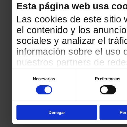
Esta página web usa coo
Las cookies de este sitio
el contenido y los anuncio
sociales y analizar el tr
información sobre el uso 
nuestros partners de redes
web, quienes pueden comb
Selección
Necesarias
Preferencias
de
que les haya proporciona
consentimiento
partir del uso que haya h
Denegar
Per