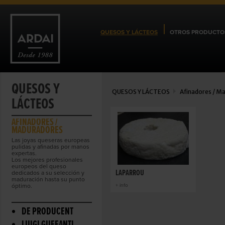
QUESOS Y LÁCTEOS
OTROS PRODUCTO
QUESOS Y
QUESOS Y LÁCTEOS
Afinadores / M
LÁCTEOS
AFINADORES /
MADURADORES
Las joyas queseras europeas
pulidas y afinadas por manos
expertas.
Los mejores profesionales
europeos del queso
LAPARROU
dedicados a su selección y
maduración hasta su punto
óptimo.
+ info
DE PRODUCENT