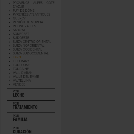
PROVENCE – ALPES – COTE
D’AZUR
PUY DE DÔME
PYRÉNÉES-ATLANTIQUES
QUERCY
REGIÓN DE MURCIA
RHONE - ALPES
SABOYA
SOMERSET
SUDOESTE
SUIZA CENTRO ORIENTAL
SUIZA NORORIENTAL
SUIZA OCCIDENTAL
SUIZA SUDOCCIDENTAL
TARN
TIPPERARY
TOULOUSE
TOURAINE
VALL D'ARAN
VALLE DEL EMME
VALTELLINA
VENDÉE
POR
LECHE
POR
TRATAMIENTO
POR
FAMILIA
POR
CURACIÓN