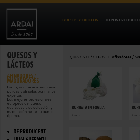
QUESOS Y LÁCTEOS
OTROS PRODUCTO
QUESOS Y
QUESOS Y LÁCTEOS
Afinadores / M
LÁCTEOS
AFINADORES /
MADURADORES
Las joyas queseras europeas
pulidas y afinadas por manos
expertas.
Los mejores profesionales
europeos del queso
BURRATA IN FOGLIA
BUR
dedicados a su selección y
maduración hasta su punto
óptimo.
+ info
+ info
DE PRODUCENT