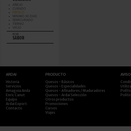
AÑEJO
CURADO
FRESCO
MÍNIMO 30 DIAS
SEMICURADO
TIERNO
VIEJO
POR
SABOR
ARDAI
PRODUCTO
AVISO
Historia
Quesos - Básicos
Condi
Servicios
Quesos - Especialidades
Utiliz
Amagoia Anda
Quesos - Afinadores / Maduradores
Políti
Enric Canut
Quesos - Ardai Selección
Políti
Equipo
Otros productos
Ardai Export
Promociones
Contacto
Cursos
Viajes