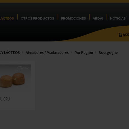
LÁCTEOS
OTROS PRODUCTOS
PROMOCIONES
ARDAI
NOTICIAS
ACC
 Y LÁCTEOS
Afinadores / Maduradores
Por Región
Bourgogne
DU CRU