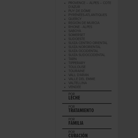
PROVENCE – ALPES – COTE
D’AZUR
PUY DE DÔME
PYRÉNÉES-ATLANTIQUES
QUERCY
REGIÓN DE MURCIA
RHONE - ALPES
SABOYA
SOMERSET
SUDOESTE
SUIZA CENTRO ORIENTAL
SUIZA NORORIENTAL
SUIZA OCCIDENTAL
SUIZA SUDOCCIDENTAL
TARN
TIPPERARY
TOULOUSE
TOURAINE
VALL D'ARAN
VALLE DEL EMME
VALTELLINA
VENDÉE
POR
LECHE
POR
TRATAMIENTO
POR
FAMILIA
POR
CURACIÓN