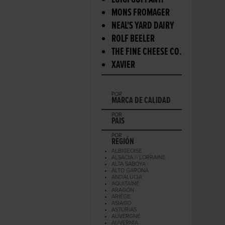
LUIGI GUFFANTI
MONS FROMAGER
NEAL'S YARD DAIRY
ROLF BEELER
THE FINE CHEESE CO.
XAVIER
POR
MARCA DE CALIDAD
POR
PAIS
POR
REGIÓN
ALBIGEOISE
ALSACIA /- LORRAINE
ALTA SABOYA
ALTO GARONA
ANDALUCÍA
AQUITAINE
ARAGÓN
ARIÈGE
ASIAGO
ASTURIAS
AUVERGNE
AUVERNIA