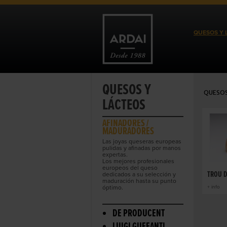
QUESOS Y 
QUESOS Y
QUESOS
LÁCTEOS
AFINADORES /
MADURADORES
Las joyas queseras europeas
pulidas y afinadas por manos
expertas.
Los mejores profesionales
europeos del queso
TROU 
dedicados a su selección y
maduración hasta su punto
óptimo.
+ info
DE PRODUCENT