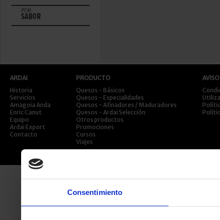
POR
SABOR
ARDAI
PRODUCTO
AVISO
Historia
Quesos - Básicos
Condi
Servicios
Quesos - Especialidades
Utiliz
Amagoia Anda
Quesos - Afinadores / Maduradores
Políti
Enric Canut
Quesos - Ardai Selección
Políti
Equipo
Otros productos
Ardai Export
Promociones
Contacto
Cursos
Viajes
Consentimiento