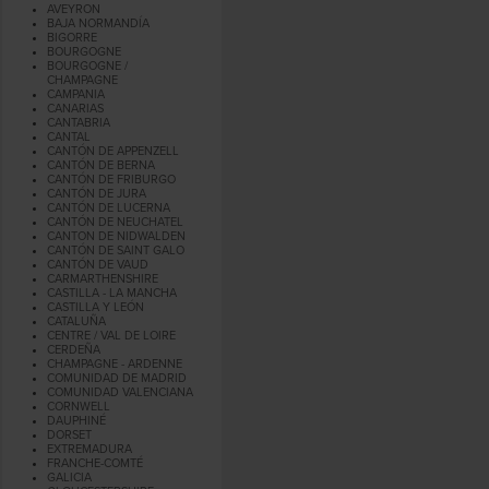
AVEYRON
BAJA NORMANDÍA
BIGORRE
BOURGOGNE
BOURGOGNE /
CHAMPAGNE
CAMPANIA
CANARIAS
CANTABRIA
CANTAL
CANTÓN DE APPENZELL
CANTÓN DE BERNA
CANTÓN DE FRIBURGO
CANTÓN DE JURA
CANTÓN DE LUCERNA
CANTÓN DE NEUCHATEL
CANTON DE NIDWALDEN
CANTÓN DE SAINT GALO
CANTÓN DE VAUD
CARMARTHENSHIRE
CASTILLA - LA MANCHA
CASTILLA Y LEÓN
CATALUÑA
CENTRE / VAL DE LOIRE
CERDEÑA
CHAMPAGNE - ARDENNE
COMUNIDAD DE MADRID
COMUNIDAD VALENCIANA
CORNWELL
DAUPHINÉ
DORSET
EXTREMADURA
FRANCHE-COMTÉ
GALICIA