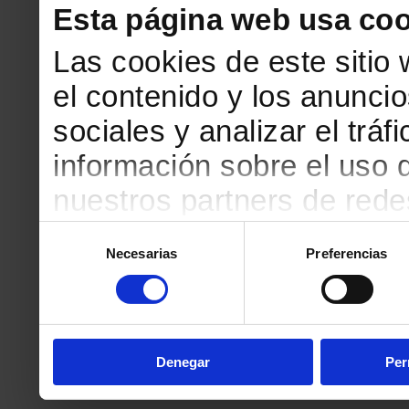
Esta página web usa coo
Las cookies de este sitio
el contenido y los anuncio
sociales y analizar el tr
información sobre el uso 
nuestros partners de redes
web, quienes pueden comb
Selección
Necesarias
Preferencias
de
que les haya proporciona
consentimiento
partir del uso que haya h
Denegar
Per