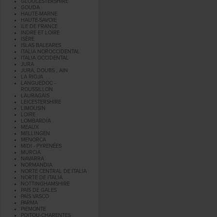
GLOUCESTERSHIRE
GOUDA
HAUTE-MARNE
HAUTE-SAVOIE
ILE DE FRANCE
INDRE ET LOIRE
ISÈRE
ISLAS BALEARES
ITALIA NOROCCIDENTAL
ITALIA OCCIDENTAL
JURA
JURA, DOUBS , AIN
LA RIOJA
LANGUEDOC -
ROUSSILLON
LAURAGAIS
LEICESTERSHIRE
LIMOUSIN
LOIRE
LOMBARDÍA
MEAUX
MELLINGEN
MENORCA
MIDI - PYRENÉES
MURCIA
NAVARRA
NORMANDIA
NORTE CENTRAL DE ITALIA
NORTE DE ITALIA
NOTTINGHAMSHIRE
PAÍS DE GALES
PAÍS VASCO
PARMA
PIEMONTE
POITOU-CHARENTES