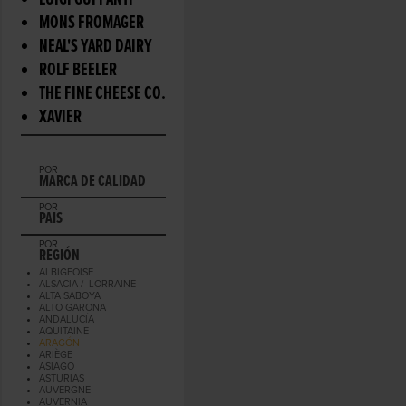
LUIGI GUFFANTI
MONS FROMAGER
NEAL'S YARD DAIRY
ROLF BEELER
THE FINE CHEESE CO.
XAVIER
POR
MARCA DE CALIDAD
POR
PAIS
POR
REGIÓN
ALBIGEOISE
ALSACIA /- LORRAINE
ALTA SABOYA
ALTO GARONA
ANDALUCÍA
AQUITAINE
ARAGÓN
ARIÈGE
ASIAGO
ASTURIAS
AUVERGNE
AUVERNIA