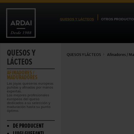
QUESOS Y LÁCTEOS
OTROS PRODUCTO
QUESOS Y
QUESOS Y LÁCTEOS
Afinadores / M
LÁCTEOS
AFINADORES /
MADURADORES
Las joyas queseras europeas
pulidas y afinadas por manos
expertas.
Los mejores profesionales
europeos del queso
dedicados a su selección y
maduración hasta su punto
óptimo.
DE PRODUCENT