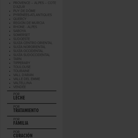
PROVENCE – ALPES – COTE
D’AZUR
PUY DE DÔME
PYRÉNÉES-ATLANTIQUES
QUERCY
REGIÓN DE MURCIA
RHONE - ALPES
SABOYA
SOMERSET
SUDOESTE
SUIZA CENTRO ORIENTAL
SUIZA NORORIENTAL
SUIZA OCCIDENTAL
SUIZA SUDOCCIDENTAL
TARN
TIPPERARY
TOULOUSE
TOURAINE
VALL D'ARAN
VALLE DEL EMME
VALTELLINA
VENDÉE
POR
LECHE
POR
TRATAMIENTO
POR
FAMILIA
POR
CURACIÓN