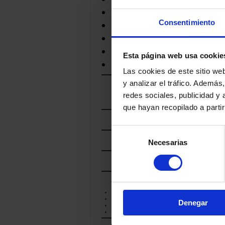
LUIGI GUFFANTI
MONS FROMAGER
Consentimiento
NEAL'S YARD DAIRY
ROLF BEELER
THE FINE CHEESE CO.
Esta página web usa cookie
XAVIER
Las cookies de este sitio we
y analizar el tráfico. Ademá
POR
redes sociales, publicidad y
MARCA DE CALIDAD
que hayan recopilado a parti
POR
PAIS
Selección
POR
REGIÓN
Necesarias
de
consentimiento
POR
LECHE
POR
TRATAMIENTO
CRUDA
DESNATADA
Denegar
PASTEURIZADA
TERMIZADA
POR