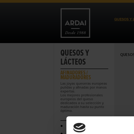
QUESOS Y 
QUESOS Y
QUESOS
LÁCTEOS
AFINADORES /
MADURADORES
Las joyas queseras europeas
pulidas y afinadas por manos
expertas.
Los mejores profesionales
europeos del queso
dedicados a su selección y
maduración hasta su punto
óptimo.
DE PRODUCENT