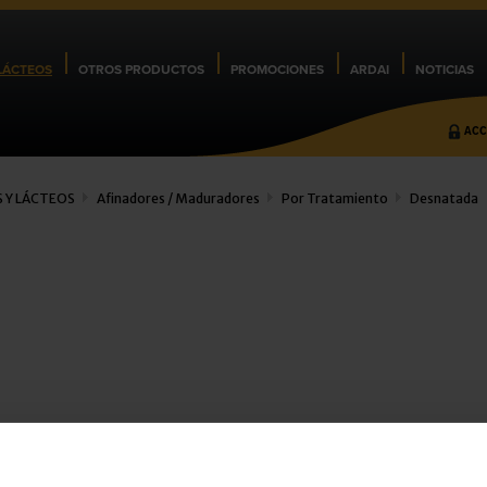
LÁCTEOS
OTROS PRODUCTOS
PROMOCIONES
ARDAI
NOTICIAS
ACC
 Y LÁCTEOS
Afinadores / Maduradores
Por Tratamiento
Desnatada