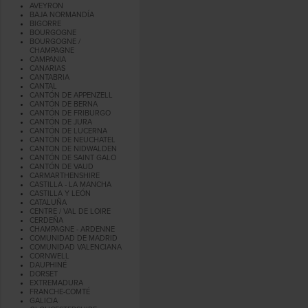
AVEYRON
BAJA NORMANDÍA
BIGORRE
BOURGOGNE
BOURGOGNE /
CHAMPAGNE
CAMPANIA
CANARIAS
CANTABRIA
CANTAL
CANTÓN DE APPENZELL
CANTÓN DE BERNA
CANTÓN DE FRIBURGO
CANTÓN DE JURA
CANTÓN DE LUCERNA
CANTÓN DE NEUCHATEL
CANTON DE NIDWALDEN
CANTÓN DE SAINT GALO
CANTÓN DE VAUD
CARMARTHENSHIRE
CASTILLA - LA MANCHA
CASTILLA Y LEÓN
CATALUÑA
CENTRE / VAL DE LOIRE
CERDEÑA
CHAMPAGNE - ARDENNE
COMUNIDAD DE MADRID
COMUNIDAD VALENCIANA
CORNWELL
DAUPHINÉ
DORSET
EXTREMADURA
FRANCHE-COMTÉ
GALICIA