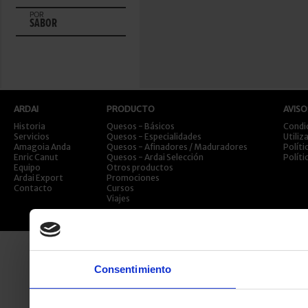
POR
SABOR
ARDAI
PRODUCTO
AVISO
Historia
Quesos - Básicos
Condi
Servicios
Quesos - Especialidades
Utiliz
Amagoia Anda
Quesos - Afinadores / Maduradores
Políti
Enric Canut
Quesos - Ardai Selección
Políti
Equipo
Otros productos
Ardai Export
Promociones
Contacto
Cursos
Viajes
Consentimiento