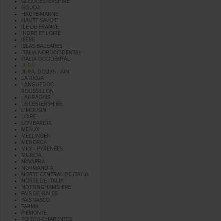
GLOUCESTERSHIRE
GOUDA
HAUTE-MARNE
HAUTE-SAVOIE
ILE DE FRANCE
INDRE ET LOIRE
ISÈRE
ISLAS BALEARES
ITALIA NOROCCIDENTAL
ITALIA OCCIDENTAL
JURA
JURA, DOUBS , AIN
LA RIOJA
LANGUEDOC -
ROUSSILLON
LAURAGAIS
LEICESTERSHIRE
LIMOUSIN
LOIRE
LOMBARDÍA
MEAUX
MELLINGEN
MENORCA
MIDI - PYRENÉES
MURCIA
NAVARRA
NORMANDIA
NORTE CENTRAL DE ITALIA
NORTE DE ITALIA
NOTTINGHAMSHIRE
PAÍS DE GALES
PAÍS VASCO
PARMA
PIEMONTE
POITOU-CHARENTES