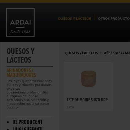
QUESOS Y LÁCTEOS
OTROS PRODUCTO
QUESOS Y
QUESOS Y LÁCTEOS
Afinadores / M
LÁCTEOS
AFINADORES /
MADURADORES
Las joyas queseras europeas
pulidas y afinadas por manos
expertas.
Los mejores profesionales
europeos del queso
TÊTE DE MOINE SUIZO DOP
dedicados a su selección y
maduración hasta su punto
óptimo.
+ info
DE PRODUCENT