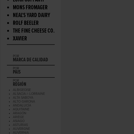
LUIGI GUFFANTI
MONS FROMAGER
NEAL'S YARD DAIRY
ROLF BEELER
THE FINE CHEESE CO.
XAVIER
POR
MARCA DE CALIDAD
POR
PAIS
POR
REGIÓN
ALBIGEOISE
ALSACIA /- LORRAINE
ALTA SABOYA
ALTO GARONA
ANDALUCÍA
AQUITAINE
ARAGÓN
ARIÈGE
ASIAGO
ASTURIAS
AUVERGNE
AUVERNIA