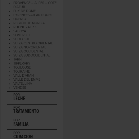
PROVENCE – ALPES – COTE
D’AZUR
PUY DE DÔME
PYRÉNÉES-ATLANTIQUES
QUERCY
REGIÓN DE MURCIA
RHONE - ALPES
SABOYA
SOMERSET
SUDOESTE
SUIZA CENTRO ORIENTAL
SUIZA NORORIENTAL
SUIZA OCCIDENTAL
SUIZA SUDOCCIDENTAL
TARN
TIPPERARY
TOULOUSE
TOURAINE
VALL D'ARAN
VALLE DEL EMME
VALTELLINA
VENDÉE
POR
LECHE
POR
TRATAMIENTO
POR
FAMILIA
POR
CURACIÓN