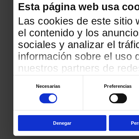
Esta página web usa coo
Las cookies de este sitio
el contenido y los anuncio
sociales y analizar el tr
información sobre el uso 
nuestros partners de redes
web, quienes pueden comb
Selección
Necesarias
Preferencias
de
que les haya proporciona
consentimiento
partir del uso que haya h
Denegar
Per