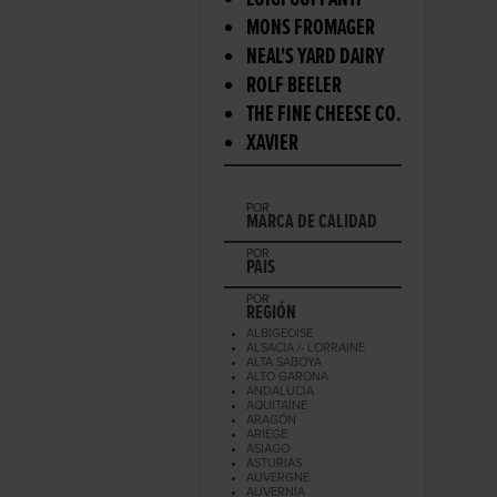
LUIGI GUFFANTI
MONS FROMAGER
NEAL'S YARD DAIRY
ROLF BEELER
THE FINE CHEESE CO.
XAVIER
POR
MARCA DE CALIDAD
POR
PAIS
POR
REGIÓN
ALBIGEOISE
ALSACIA /- LORRAINE
ALTA SABOYA
ALTO GARONA
ANDALUCÍA
AQUITAINE
ARAGÓN
ARIÈGE
ASIAGO
ASTURIAS
AUVERGNE
AUVERNIA