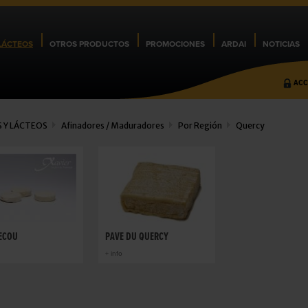
LÁCTEOS
OTROS PRODUCTOS
PROMOCIONES
ARDAI
NOTICIAS
ACC
 Y LÁCTEOS
Afinadores / Maduradores
Por Región
Quercy
ECOU
PAVÉ DU QUERCY
+ info