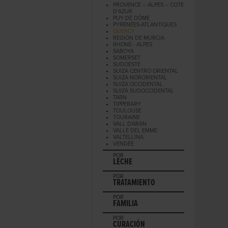
PROVENCE – ALPES – COTE
D’AZUR
PUY DE DÔME
PYRÉNÉES-ATLANTIQUES
QUERCY
REGIÓN DE MURCIA
RHONE - ALPES
SABOYA
SOMERSET
SUDOESTE
SUIZA CENTRO ORIENTAL
SUIZA NORORIENTAL
SUIZA OCCIDENTAL
SUIZA SUDOCCIDENTAL
TARN
TIPPERARY
TOULOUSE
TOURAINE
VALL D'ARAN
VALLE DEL EMME
VALTELLINA
VENDÉE
POR
LECHE
POR
TRATAMIENTO
POR
FAMILIA
POR
CURACIÓN