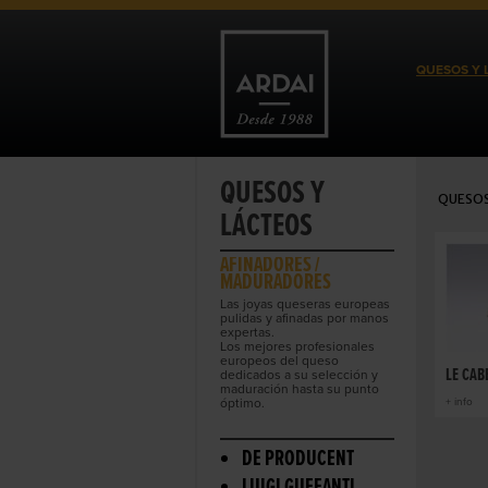
QUESOS Y 
QUESOS Y
QUESOS
LÁCTEOS
AFINADORES /
MADURADORES
Las joyas queseras europeas
pulidas y afinadas por manos
expertas.
Los mejores profesionales
europeos del queso
LE CAB
dedicados a su selección y
maduración hasta su punto
óptimo.
+ info
DE PRODUCENT