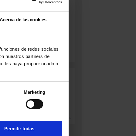
ntercheese
asta prensada semicocida
E CALIDAD:
Artesano
a
uiza centro oriental
Acerca de las cookies
ca
ENTO:
Cruda
N:
Semicurado
edio
 funciones de redes sociales
con nuestros partners de
ue les haya proporcionado o
ANTALET
CHEDDAR
CHEDDAR
Marketing
info
DOP
DOP DE
AHUMADO
GRANJA Y EN
DE GRANJA
BLOQUE
+ info
+ info
Permitir todas