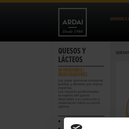
QUESOS Y 
QUESOS Y
QUESOS
LÁCTEOS
AFINADORES /
MADURADORES
Las joyas queseras europeas
pulidas y afinadas por manos
expertas.
Los mejores profesionales
europeos del queso
dedicados a su selección y
maduración hasta su punto
óptimo.
DE PRODUCENT