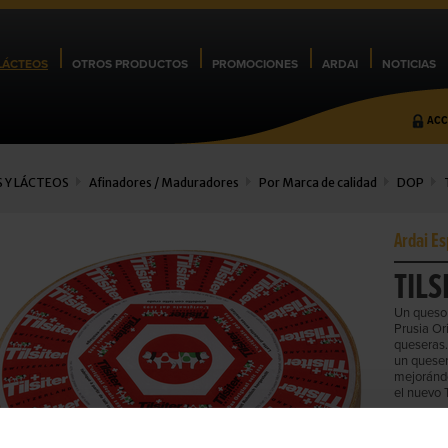
LÁCTEOS
OTROS PRODUCTOS
PROMOCIONES
ARDAI
NOTICIAS
ACC
 Y LÁCTEOS
Afinadores / Maduradores
Por Marca de calidad
DOP
Ardai Es
TILS
Un queso 
Prusia Or
queseras. 
un queser
mejorándo
el nuevo T
Cod.:
2212