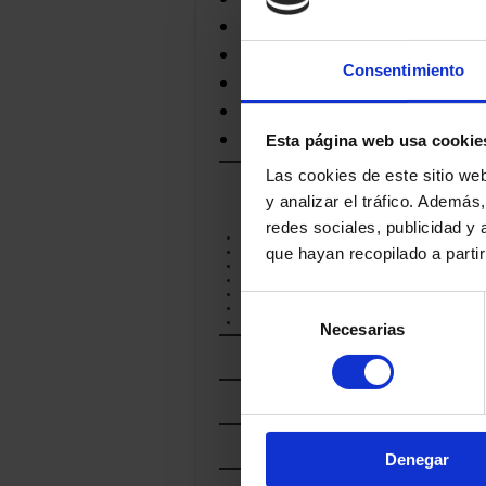
LUIGI GUFFANTI
MONS FROMAGER
NEAL'S YARD DAIRY
Consentimiento
ROLF BEELER
THE FINE CHEESE CO.
XAVIER
Esta página web usa cookie
Las cookies de este sitio we
y analizar el tráfico. Ademá
POR
MARCA DE CALIDAD
redes sociales, publicidad y
ARTESANO
que hayan recopilado a parti
DOP
PROD
ECOLÓGICO
RELA
GRANJERO
IGP
Selección
INDUSTRIAL
OTRAS
Necesarias
de
POR
consentimiento
PAIS
POR
REGIÓN
POR
LECHE
Denegar
POR