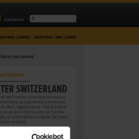
ESP
CONTACTO
ESO PARA CLIENTES
|
REGÍSTRESE COMO CLIENTE
Tilsiter Switzerland
pecialidades
ITER SWITZERLAND
de ida y vuelta. La emigración suiza a
iental llevó su experiencia y tecnología
En 1893, regresó desde Tilsit (Lituania)
o suizo que volvió a poner en marcha,
lo, la receta quesera original. Así nació
ilsiter en Suiza.
110706