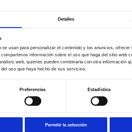
MARCA:
I
FAMILIA:
P
MARCA D
PAIS:
Suiz
REGIÓN:
S
Detalles
LECHE:
Va
TRATAMI
CURACIÓ
SABOR:
M
s
b se usan para personalizar el contenido y los anuncios, ofrecer
s, compartimos información sobre el uso que haga del sitio web 
 análisis web, quienes pueden combinarla con otra información q
r del uso que haya hecho de sus servicios.
UCTOS
CIONADOS
APPENZELLER
ASIAGO DOP
C
Preferencias
Estadística
SEL. ROLF
SAPORITO
+ 
BEELER
+ info
+ info
Permitir la selección