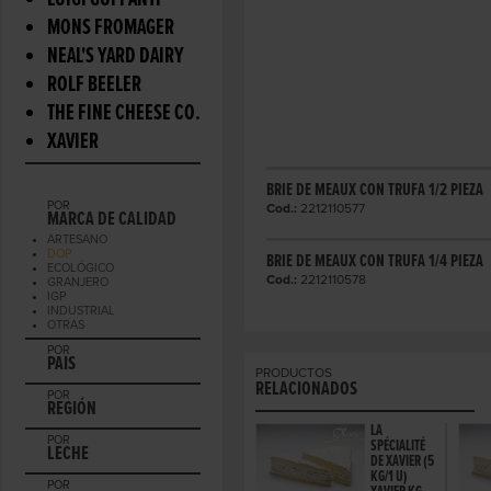
LUIGI GUFFANTI
MONS FROMAGER
NEAL'S YARD DAIRY
ROLF BEELER
THE FINE CHEESE CO.
XAVIER
BRIE DE MEAUX CON TRUFA 1/2 PIEZA
POR
Cod.:
2212110577
MARCA DE CALIDAD
ARTESANO
DOP
BRIE DE MEAUX CON TRUFA 1/4 PIEZA
ECOLÓGICO
Cod.:
2212110578
GRANJERO
IGP
INDUSTRIAL
OTRAS
POR
PAIS
PRODUCTOS
RELACIONADOS
POR
REGIÓN
LA
POR
SPÉCIALITÉ
LECHE
DE XAVIER (5
KG/1 U)
POR