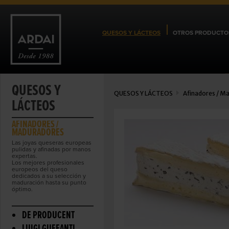
QUESOS Y LÁCTEOS
OTROS PRODUCTO
QUESOS Y
QUESOS Y LÁCTEOS
Afinadores / M
LÁCTEOS
AFINADORES /
MADURADORES
Las joyas queseras europeas
pulidas y afinadas por manos
expertas.
Los mejores profesionales
europeos del queso
dedicados a su selección y
maduración hasta su punto
óptimo.
DE PRODUCENT