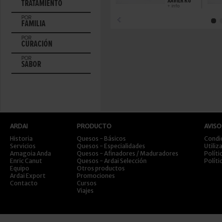
XAVIER KG
TRATAMIENTO
+ info
POR
FAMILIA
POR
CURACIÓN
POR
SABOR
ARDAI
PRODUCTO
AVISO
Historia
Quesos - Básicos
Condi
Servicios
Quesos - Especialidades
Utiliz
Amagoia Anda
Quesos - Afinadores / Maduradores
Políti
Enric Canut
Quesos - Ardai Selección
Políti
Equipo
Otros productos
Ardai Export
Promociones
Contacto
Cursos
Viajes