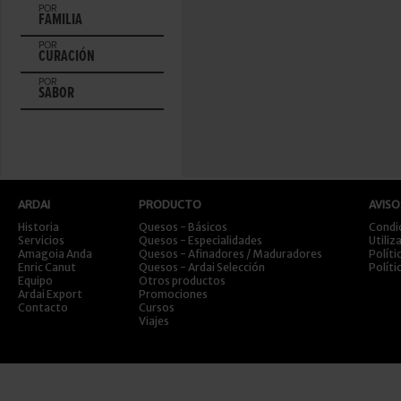
POR
FAMILIA
POR
CURACIÓN
POR
SABOR
ARDAI
PRODUCTO
AVISO
Historia
Quesos - Básicos
Condi
Servicios
Quesos - Especialidades
Utiliz
Amagoia Anda
Quesos - Afinadores / Maduradores
Políti
Enric Canut
Quesos - Ardai Selección
Políti
Equipo
Otros productos
Ardai Export
Promociones
Contacto
Cursos
Viajes