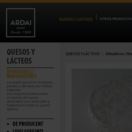
QUESOS Y LÁCTEOS
OTROS PRODUCTO
QUESOS Y
QUESOS Y LÁCTEOS
Afinadores / M
LÁCTEOS
AFINADORES /
MADURADORES
Las joyas queseras europeas
pulidas y afinadas por manos
expertas.
Los mejores profesionales
europeos del queso
dedicados a su selección y
maduración hasta su punto
óptimo.
DE PRODUCENT