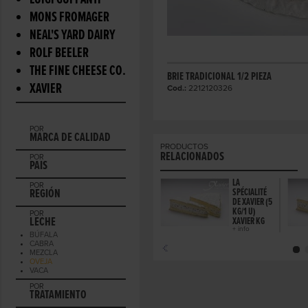
LUIGI GUFFANTI
MONS FROMAGER
NEAL'S YARD DAIRY
ROLF BEELER
THE FINE CHEESE CO.
BRIE TRADICIONAL 1/2 PIEZA
XAVIER
Cod.:
2212120326
POR
MARCA DE CALIDAD
PRODUCTOS
RELACIONADOS
POR
PAIS
LA
POR
REGIÓN
SPÉCIALITÉ
DE XAVIER (5
KG/1 U)
POR
LECHE
XAVIER KG
+ info
BÚFALA
CABRA
MEZCLA
OVEJA
VACA
POR
TRATAMIENTO