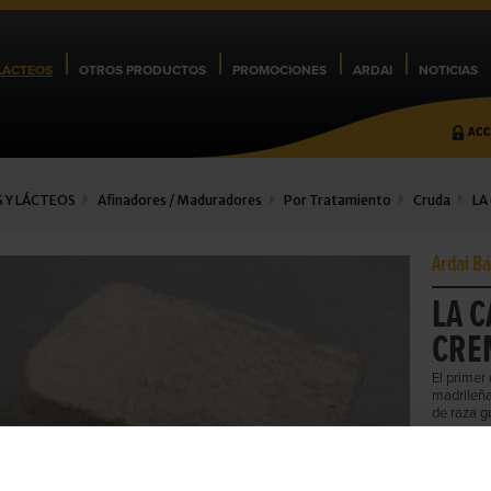
LÁCTEOS
OTROS PRODUCTOS
PROMOCIONES
ARDAI
NOTICIAS
ACC
 Y LÁCTEOS
Afinadores / Maduradores
Por Tratamiento
Cruda
LA
Ardai Bá
LA 
CRE
El primer
madrileña
de raza 
Cod.:
1131
MARCA:
L
FAMILIA:
P