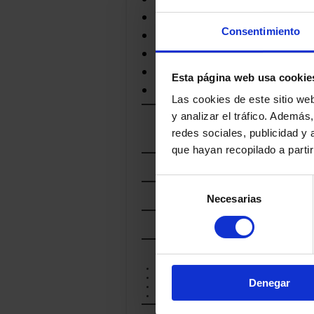
LUIGI GUFFANTI
MONS FROMAGER
Consentimiento
NEAL'S YARD DAIRY
ROLF BEELER
THE FINE CHEESE CO.
Esta página web usa cookie
XAVIER
Las cookies de este sitio we
y analizar el tráfico. Ademá
POR
redes sociales, publicidad y
MARCA DE CALIDAD
que hayan recopilado a parti
POR
PAIS
PROD
RELA
Selección
POR
REGIÓN
Necesarias
de
consentimiento
POR
LECHE
POR
TRATAMIENTO
CRUDA
DESNATADA
Denegar
PASTEURIZADA
TERMIZADA
POR