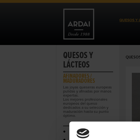
QUESOS Y 
QUESOS Y
QUESOS
LÁCTEOS
AFINADORES /
MADURADORES
Las joyas queseras europeas
pulidas y afinadas por manos
expertas.
Los mejores profesionales
europeos del queso
dedicados a su selección y
maduración hasta su punto
óptimo.
DE PRODUCENT