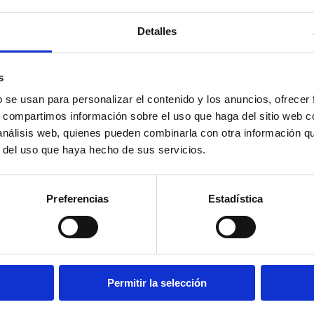
MARCA D
PAIS:
Esp
REGIÓN:
Detalles
LECHE:
Ca
TRATAMI
CURACIÓ
PESO:
0,3
s
SABOR:
S
b se usan para personalizar el contenido y los anuncios, ofrecer
s, compartimos información sobre el uso que haga del sitio web 
 análisis web, quienes pueden combinarla con otra información q
r del uso que haya hecho de sus servicios.
UCTOS
CIONADOS
Preferencias
Estadística
LA
LA
A
SPÉCIALITÉ
SPÉCIALITÉ
P
DE XAVIER (5
DE XAVIER
A
KG/1 U)
BLANCA (5
B
XAVIER KG
KG/1 U)
+ 
+ info
XAVIER KG
+ info
Permitir la selección