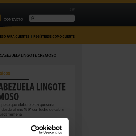
ESP
CONTACTO
ESO PARA CLIENTES
|
REGÍSTRESE COMO CLIENTE
 CABEZUELA LINGOTE CREMOSO
sicos
CABEZUELA LINGOTE
MOSO
 queso que elaboró esta quesería
 desde el año 1991 con leche de cabra
guadarrameña
310274
a Cabezuela
asta blanda de corteza enmohecida