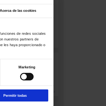
E CALIDAD:
Artesano
aña
Comunidad de Madrid
Acerca de las cookies
bra
ENTO:
Termizada
N:
Tierno
 kg
uave
 funciones de redes sociales
con nuestros partners de
ue les haya proporcionado o
Marketing
FUEGA'L
AFUEGA’L
ANNEAU DE
ITU DOP
PITU DOP
VIC
TRONCAU
ROJO
+ info
LANCO
+ info
info
Permitir todas