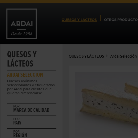
QUESOS Y LÁCTEOS
OTROS PRODUCTO
QUESOS Y
QUESOS Y LÁCTEOS
Ardai Selección
LÁCTEOS
ARDAI SELECCIÓN
Quesos anónimos
seleccionados y etiquetados
por Ardai para clientes que
quieran diferenciarse.
POR
MARCA DE CALIDAD
POR
PAIS
POR
REGIÓN