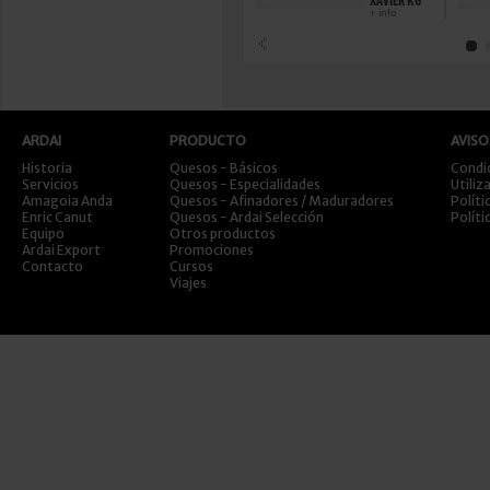
XAVIER KG
+ info
ARDAI
PRODUCTO
AVISO
Historia
Quesos - Básicos
Condi
Servicios
Quesos - Especialidades
Utiliz
Amagoia Anda
Quesos - Afinadores / Maduradores
Políti
Enric Canut
Quesos - Ardai Selección
Políti
Equipo
Otros productos
Ardai Export
Promociones
Contacto
Cursos
Viajes