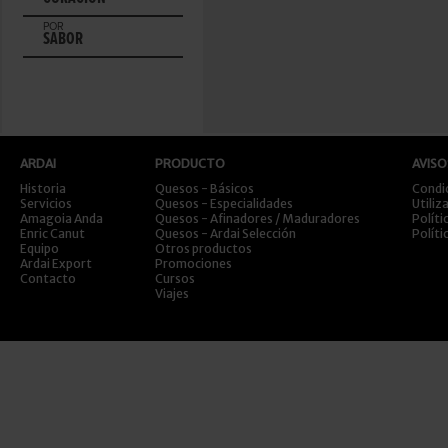
POR
SABOR
ARDAI
PRODUCTO
AVISO
Historia
Quesos - Básicos
Condi
Servicios
Quesos - Especialidades
Utiliz
Amagoia Anda
Quesos - Afinadores / Maduradores
Políti
Enric Canut
Quesos - Ardai Selección
Políti
Equipo
Otros productos
Ardai Export
Promociones
Contacto
Cursos
Viajes